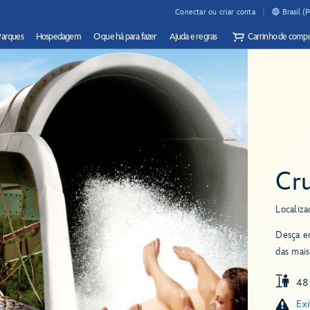
Conectar ou criar conta
Brasil (
Parques
Hospedagem
O que há para fazer
Ajuda e regras
Carrinho de compr
Cru
Localiza
Desça em
das mais
48
Exi