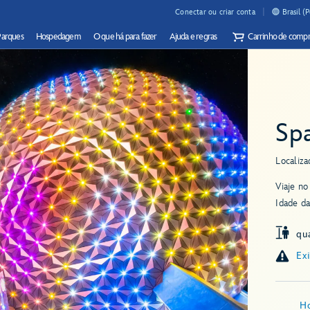
Conectar ou criar conta
Brasil (
Parques
Hospedagem
O que há para fazer
Ajuda e regras
Carrinho de compr
Sp
Localiza
Viaje no
Idade da
qu
Exi
Ho