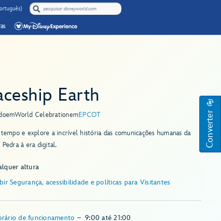
Português)
as
aceship Earth
Converter
do
em
World Celebration
em
EPCOT
 tempo e explore a incrível história das comunicações humanas da
 Pedra à era digital.
alquer altura
bir Segurança, acessibilidade e políticas para Visitantes
rário de funcionamento
–
9:00
até
21:00