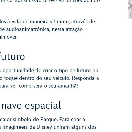
nais à transmissão televisiva da chegada do
s à vida de maneira vibrante, através de
 de audioanimatrônica, nesta atração
nimover.
futuro
 a oportunidade de criar o tipo de futuro no
 ao toque dentro do seu veículo. Responda a
para ver como será o seu amanhã!
a nave espacial
maior símbolo do Parque. Para criar a
os Imagineers da Disney uniram alguns dos