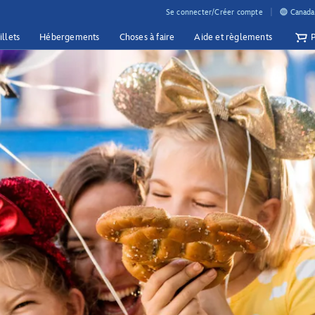
Se connecter/Créer compte
Canada 
illets
Hébergements
Choses à faire
Aide et règlements