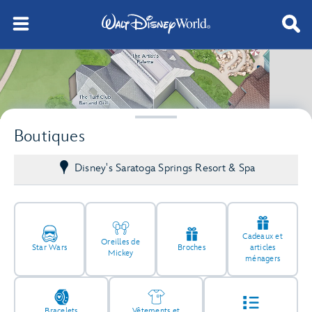
Boutiques
Disney's Saratoga Springs Resort & Spa
Cadeaux et
Oreilles de
Star Wars
Broches
articles
Mickey
ménagers
Bracelets
Vêtements et