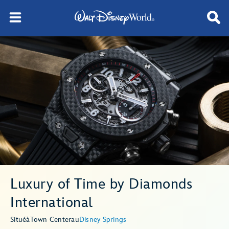
Luxury of Time by Diamonds
International
Situé
à
Town Center
au
Disney Springs