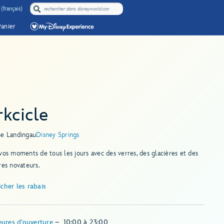
(français)
Panier
kcicle
e Landing
au
Disney Springs
vos moments de tous les jours avec des verres, des glacières et des
res novateurs.
icher les rabais
ures d’ouverture
–
10:00
à
23:00