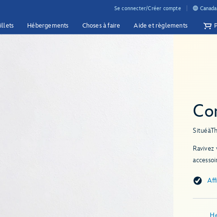
Se connecter/Créer compte
Canada 
illets
Hébergements
Choses à faire
Aide et règlements
Cor
Situé
à
Th
Ravivez 
accessoi
Aff
He