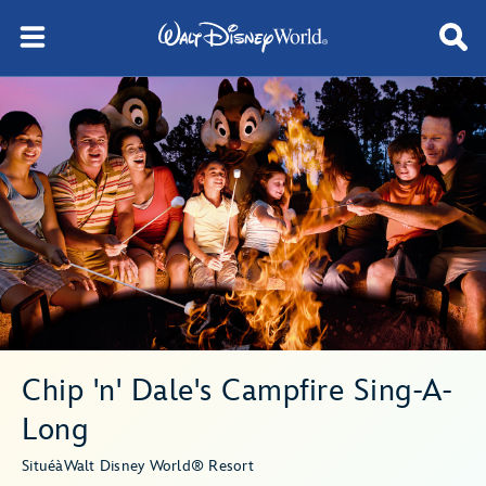
Chip 'n' Dale's Campfire Sing-A-
Long
Situé
à
Walt Disney World® Resort