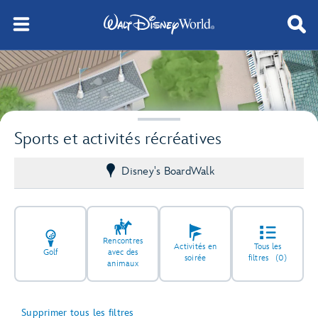
Sports et activités récréatives
Disney's BoardWalk
Rencontres
Activités en
Tous les
Golf
avec des
soirée
filtres
(0)
animaux
Supprimer tous les filtres