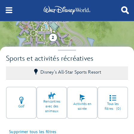
2
Sports et activités récréatives
Disney's All-Star Sports Resort
Rencontres
Activités en
Tous les
Golf
avec des
soirée
filtres
(0)
animaux
Supprimer tous les filtres