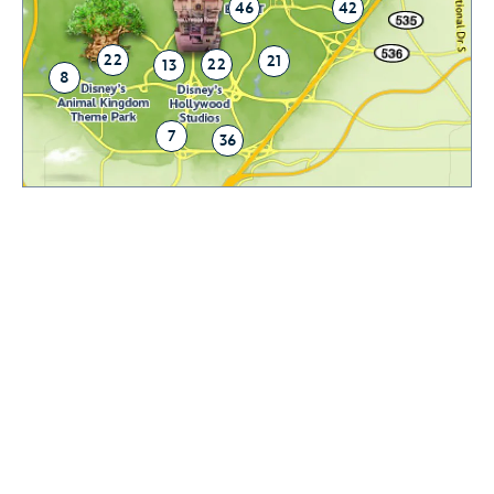
46
42
22
21
22
13
8
7
36