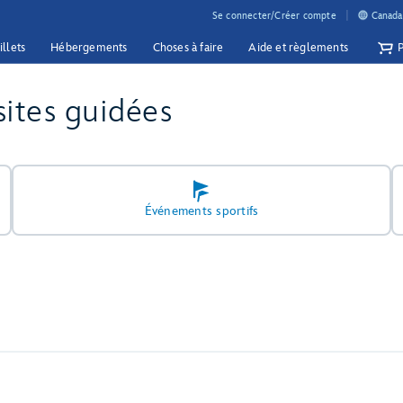
Se connecter/Créer compte
Canada 
illets
Hébergements
Choses à faire
Aide et règlements
sites guidées
Événements sportifs