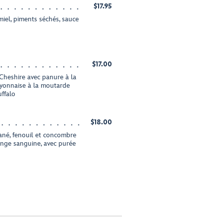
$17.95
iel, piments séchés, sauce
$17.00
 Cheshire avec panure à la
ayonnaise à la moutarde
ffalo
$18.00
ané, fenouil et concombre
range sanguine, avec purée