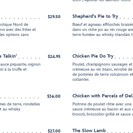
Shepherd's Pie to Try
$29.50
lantique Nord de
Bœuf et agneau effilochés braisé
rvi avec des frites et
dans un riche jus au vin rouge 
les options sans
terre fumées au whisky irlandais 
 Talkin'
Chicken Pie Do Try
$24.95
 sauce piquante, oignon
Poulet, champignons sauvages et
i à la truffe et
crémeuse au vin blanc, enrobé de 
de pommes de terre colcannon et
collantes
Chicken with Parcels of Del
$36.00
mes de terre, rondelles
Poitrine de poulet rôtie avec une 
t au whisky
sauce crémeuse au bacon et aux 
brocoli, broccolini grillé et sauce 
The Slow Lamb
$27.00