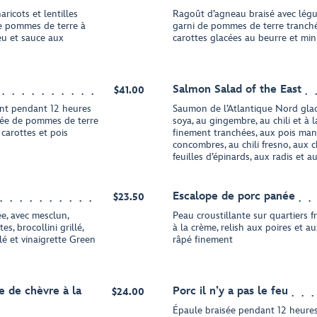
ricots et lentilles
Ragoût d’agneau braisé avec légu
de pommes de terre à
garni de pommes de terre tranché
feu et sauce aux
carottes glacées au beurre et min
Salmon Salad of the East
$41.00
nt pendant 12 heures
Saumon de l’Atlantique Nord glac
rée de pommes de terre
soya, au gingembre, au chili et à l
 carottes et pois
finement tranchées, aux pois man
concombres, au chili fresno, aux
feuilles d’épinards, aux radis et a
Escalope de porc panée
$23.50
ée, avec mesclun,
Peau croustillante sur quartiers f
s, brocollini grillé,
à la crème, relish aux poires et 
llé et vinaigrette Green
râpé finement
e de chèvre à la
Porc il n’y a pas le feu
$24.00
Épaule braisée pendant 12 heure