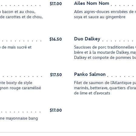
Ailes Nom Nom
$17.00
 bacon et au chou,
Ailes aigres-douces enrobées de m
 de carottes et de chou,
soya et sauce au gingembre
Duo Dalkey
$16.50
e de maïs sucré et
Saucisses de porc traditionnelles
bière et à la moutarde Dalkey, m
Dalkey et compote de pommes bu
Panko Salmon
$17.50
nte boxty de style
Filet de saumon de l’Atlantique p
oignon rouge caramélisé
marinés, betterave, quartiers d’o
de lime et d’avocats
$17.00
 une mayonnaise bang