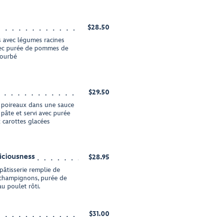
$28.50
s avec légumes racines
avec purée de pommes de
tourbé
$29.50
 poireaux dans une sauce
pâte et servi avec purée
 carottes glacées
iciousness
$28.95
pâtisserie remplie de
champignons, purée de
au poulet rôti.
$31.00