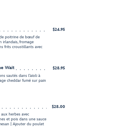
$24.95
de poitrine de bœuf de
on irlandais, fromage
s frits croustillants avec
he Wait
$28.95
s sautés dans l’aïoli à
omage cheddar fumé sur pain
$28.00
 aux herbes avec
unes et pois dans une sauce
mesan | Ajouter du poulet