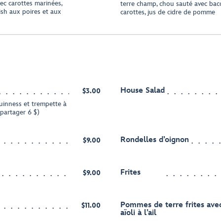
vec carottes marinées,
terre champ, chou sauté avec baco
ish aux poires et aux
carottes, jus de cidre de pomme
House Salad
$3.00
uinness et trempette à
 partager 6 $)
Rondelles d’oignon
$9.00
Frites
$9.00
Pommes de terre frites avec
$11.00
aïoli à l’ail