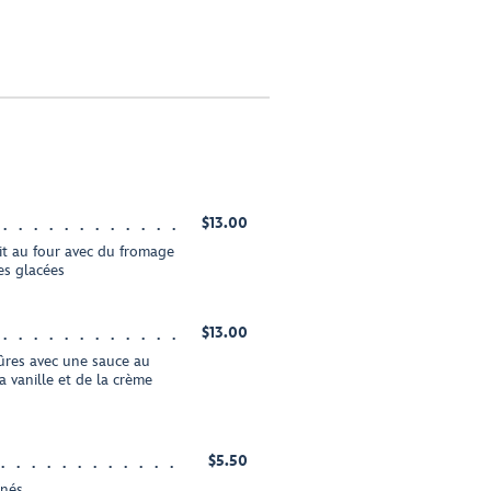
$13.00
it au four avec du fromage
ses glacées
$13.00
res avec une sauce au
a vanille et de la crème
$5.50
inés