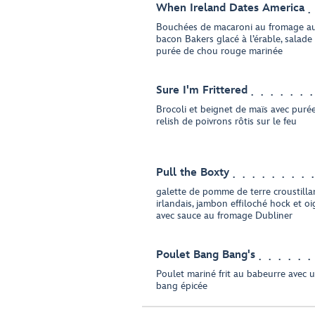
When Ireland Dates America
Bouchées de macaroni au fromage au
bacon Bakers glacé à l’érable, salade
purée de chou rouge marinée
Sure I'm Frittered
Brocoli et beignet de maïs avec puré
relish de poivrons rôtis sur le feu
Pull the Boxty
galette de pomme de terre croustilla
irlandais, jambon effiloché hock et 
avec sauce au fromage Dubliner
Poulet Bang Bang's
Poulet mariné frit au babeurre avec
bang épicée