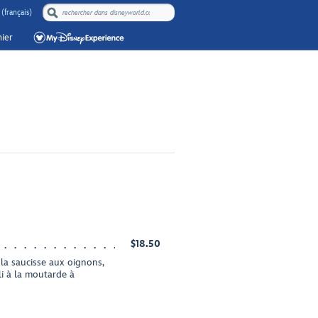
(français)
ier
$18.50
la saucisse aux oignons,
li à la moutarde à