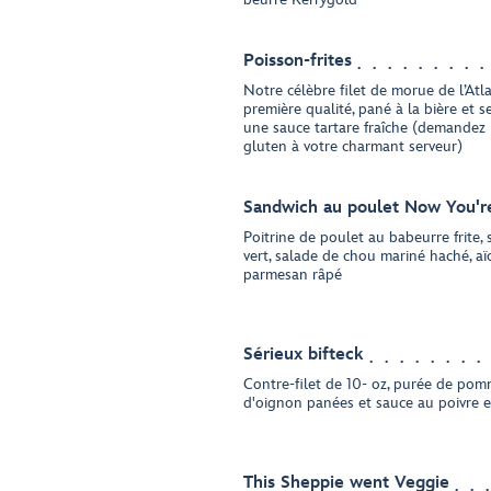
Poisson-frites
Notre célèbre filet de morue de l’At
première qualité, pané à la bière et se
une sauce tartare fraîche (demandez 
gluten à votre charmant serveur)
Sandwich au poulet Now You're
Poitrine de poulet au babeurre frite,
vert, salade de chou mariné haché, aïol
parmesan râpé
Sérieux bifteck
Contre-filet de 10- oz, purée de pom
d'oignon panées et sauce au poivre e
This Sheppie went Veggie