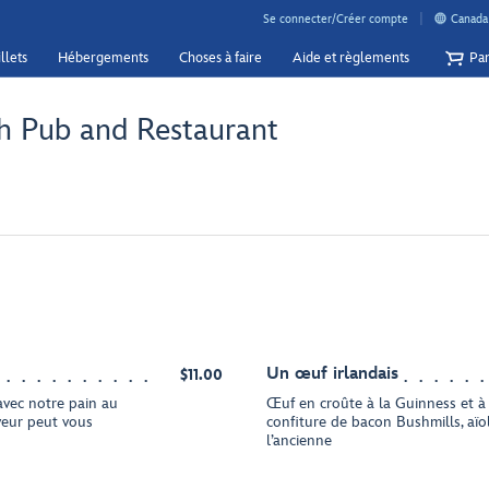
Se connecter/Créer compte
Canada 
llets
Hébergements
Choses à faire
Aide et règlements
Pan
h Pub and Restaurant
Un œuf irlandais
$11.00
 avec notre pain au
Œuf en croûte à la Guinness et à 
veur peut vous
confiture de bacon Bushmills, aïo
l’ancienne