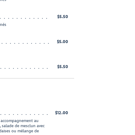
$5.50
inés
$5.00
$5.50
$12.00
 et accompagnement au
, salade de mesclun avec
andaises ou mélange de