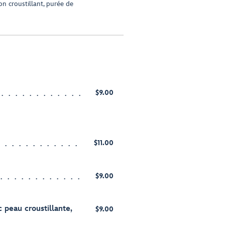
n croustillant, purée de
$9.00
$11.00
$9.00
 peau croustillante,
$9.00