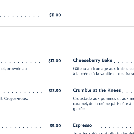
$11.00
Cheeseberry Bake
$13.00
el, brownie au
Gâteau au fromage aux fraises cu
à la crème à la vanille et des frai
Crumble at the Knees
$13.50
il. Croyez-nous.
Croustade aux pommes et aux mû
caramel, de la crème pâtissière à l
glacée
Espresso
$5.00
Tous les cafés sont offerts décafé