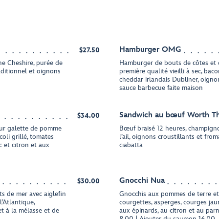
Hamburger OMG
$27.50
nne Cheshire, purée de
Hamburger de bouts de côtes et 
aditionnel et oignons
première qualité vieilli à sec, bac
cheddar irlandais Dubliner, oignon
sauce barbecue faite maison
Sandwich au bœuf Worth T
$34.00
 sur galette de pomme
Bœuf braisé 12 heures, champignon
oli grillé, tomates
l’ail, oignons croustillants et fr
c et citron et aux
ciabatta
Gnocchi Nua
$30.00
ts de mer avec aiglefin
Gnocchis aux pommes de terre et
’Atlantique,
courgettes, asperges, courges ja
t à la mélasse et de
aux épinards, au citron et au par
8,00 | Ajouter du saumon 16,00