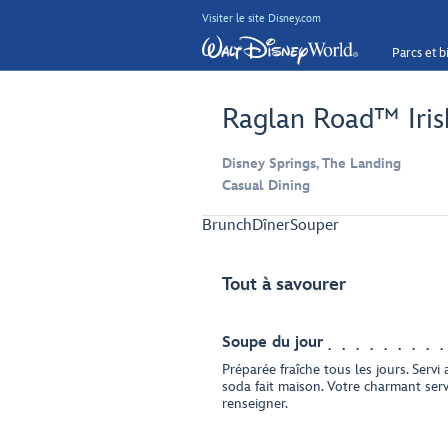
Visiter le site Disney.com
Parcs et bi
Raglan Road™ Iris
Disney Springs, The Landing
Casual Dining
Brunch
Dîner
Souper
Tout à savourer
Soupe du jour
Préparée fraîche tous les jours. Servi
soda fait maison. Votre charmant ser
renseigner.