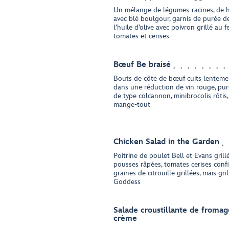
Un mélange de légumes-racines, de ha
avec blé boulgour, garnis de purée 
l’huile d’olive avec poivron grillé au 
tomates et cerises
Bœuf Be braisé
Bouts de côte de bœuf cuits lenteme
dans une réduction de vin rouge, pu
de type colcannon, minibrocolis rôtis,
mange-tout
Chicken Salad in the Garden
Poitrine de poulet Bell et Evans grill
pousses râpées, tomates cerises confite
graines de citrouille grillées, maïs gri
Goddess
Salade croustillante de fromag
crème