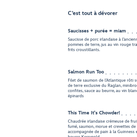
C’est tout à dévorer
Saucisses + purée = miam
Saucisse de porc irlandaise à l’ancie
pommes de terre, jus au vin rouge tr
frits croustillants.
Salmon Run Too
Filet de saumon de l’Atlantique rôti
de terre exclusive du Raglan, minibroc
confites, sauce au beurre, au vin blan
épinards
This Time It's Chowder!
Chaudrée irlandaise crémeuse de frui
fumé, saumon, morue et crevettes de l
accompagnée de pain à la Guinness e
beurre Kerrygold