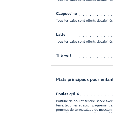
Cappuccino
Tous les cafés sont offerts décaféinés
Latte
Tous les cafés sont offerts décaféinés
Thé vert
Plats principaux pour enfan
Poulet grillé
Poitrine de poulet tendre, servie av
terre, légumes et accompagnement a
pommes de terre, salade de mesclun a