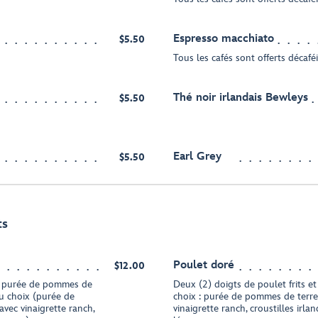
Espresso macchiato
$5.50
Tous les cafés sont offerts décafé
Thé noir irlandais Bewleys
$5.50
Earl Grey
$5.50
ts
Poulet doré
$12.00
ec purée de pommes de
Deux (2) doigts de poulet frits
u choix (purée de
choix : purée de pommes de terre
vec vinaigrette ranch,
vinaigrette ranch, croustilles irl