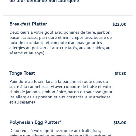
de leur demande non allergène
Breakfast Platter
$22.00
Deux œufs à votre goût avec pommes de terre, jambon,
bacon, saucisse, pain doré et mini crêpes avec beurre de
noix de macadamia et compote d’ananas (pour les
allergies au poisson et aux crustacés, aux arachides, au
sésame et au soya)
Tonga Toast
$17.50
Pain doré au levain farci à la banane et roulé dans du
sucre à la cannelle, servi avec compote de fraise et votre
choix de jambon, jambon épicé, bacon ou saucisse (pour
les allergies au poisson et aux crustacés, aux arachides,
et au sésame)
Polynesian Egg Platter*
$18.00
Deux œufs à votre goût avec poke aux fruits frais,
beigne non allergène, pommes de terre frites maison et