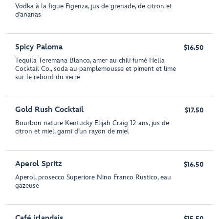
Vodka à la figue Figenza, jus de grenade, de citron et
d’ananas
Spicy Paloma
$16.50
Tequila Teremana Blanco, amer au chili fumé Hella
Cocktail Co., soda au pamplemousse et piment et lime
sur le rebord du verre
Gold Rush Cocktail
$17.50
Bourbon nature Kentucky Elijah Craig 12 ans, jus de
citron et miel, garni d’un rayon de miel
Aperol Spritz
$16.50
Aperol, prosecco Superiore Nino Franco Rustico, eau
gazeuse
Café irlandais
$15.50