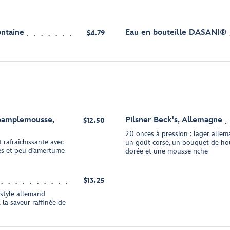
ontaine
Eau en bouteille DASANI®
$4.79
 pamplemousse,
Pilsner Beck's, Allemagne
$12.50
20 onces à pression : lager allem
t rafraîchissante avec
un goût corsé, un bouquet de hou
ces et peu d’amertume
dorée et une mousse riche
$13.25
 style allemand
 la saveur raffinée de