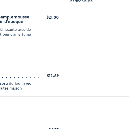
harmonieuse
 pamplemousse
$21.00
ir d’époque
aîchissante avec de
 et peu d’amertume
$12.69
sorti du four, avec
faites maison