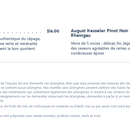
August Kesseler Pinot Noir
$16.00
Rheingau
 authentique du cépage,
Verre de 5 onces : délicat, fin, lé
me verte et minéralité
des saveurs agréables de cerise, u
ment le bon quotient
nombreuses épices
 de l’équipe de leur demande non allergène. Bien que nous prenions des mesures afin de 
e contient aucun allergène. Nos recettes sans allergènes peuvent contenir des huiles hau
 des installations qui contiennent également des allergènes. Il revient à nos visiteurs de 
 renseignements sur les demandes concernant les allergènes, demandez à parler à un mem
te.
e, de fruits de mer, de mollusques et crustacés ou d’œufs crus ou pas assez cuits peut au
sont préparées sans viande animale, produits laitiers, œufs et miel.