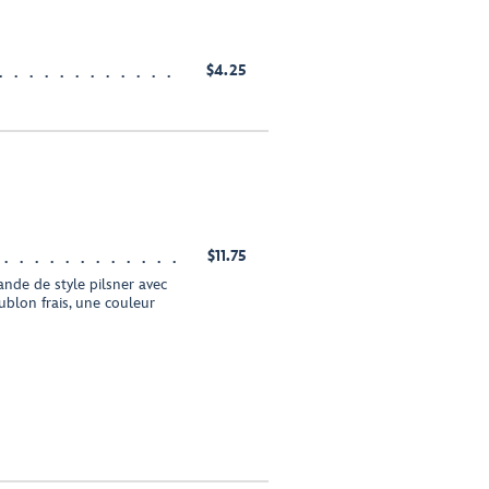
$4.25
$11.75
ande de style pilsner avec
blon frais, une couleur