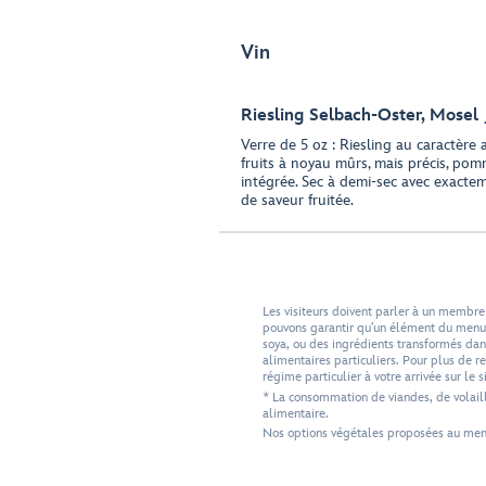
Vin
Riesling Selbach-Oster, Mosel
Verre de 5 oz : Riesling au caractère
fruits à noyau mûrs, mais précis, pom
intégrée. Sec à demi-sec avec exacte
de saveur fruitée.
Les visiteurs doivent parler à un membre
pouvons garantir qu’un élément du menu n
soya, ou des ingrédients transformés dans
alimentaires particuliers. Pour plus de
régime particulier à votre arrivée sur le si
* La consommation de viandes, de volaill
alimentaire.
Nos options végétales proposées au menu 