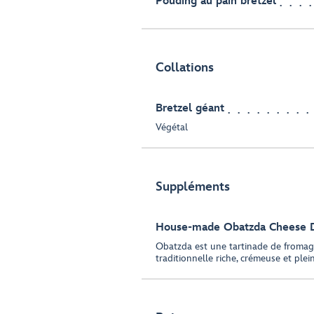
Pouding au pain bretzel
Collations
Bretzel géant
Végétal
Suppléments
House-made Obatzda Cheese 
Obatzda est une tartinade de fromag
traditionnelle riche, crémeuse et plei