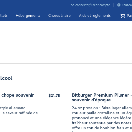
Se connecter/Créer compte
Canada 
llets
Hébergements
Choses à faire
Aide et règlements
Pan
alcool
 chope souvenir
Bitburger Premium Pilsner 
$21.75
souvenir d’époque
 style allemand
24 oz pression : Bière lager alle
 la saveur raffinée de
couleur paille cristalline et un éq
prononcé et une élégance légère.
fraîcheur soutenue par des notes 
offre un ton de houblon frais et 