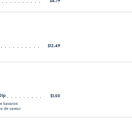
$4.79
$12.49
Dip
$1.50
e bavarois
ne de saveur