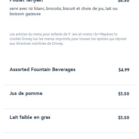
Poulet teriyaki
$8.50
servi avec riz blanc, brocolis, biscuit et choix de jus, lait ou
boisson gazeuse
Les articles du menu pour enfants de 9 ans et moins.<br>Repérez le
crochet Disney sur les menus imprimés pour trouver les options qui répond
aux directives nutritives de Disney.
Assorted Fountain Beverages
$4.99
Jus de pomme
$3.50
Lait faible en gras
$3.50