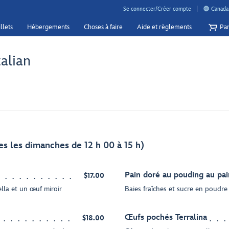
Se connecter/Créer compte
Canada 
llets
Hébergements
Choses à faire
Aide et règlements
Pan
talian
es les dimanches de 12 h 00 à 15 h)
Pain doré au pouding au pai
$17.00
lla et un œuf miroir
Baies fraîches et sucre en poudre
Œufs pochés Terralina
$18.00