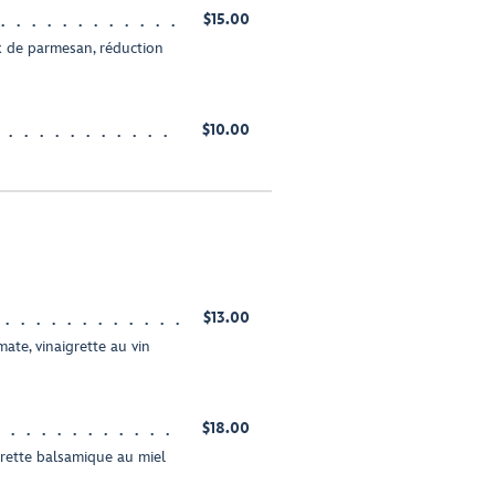
$15.00
x de parmesan, réduction
$10.00
$13.00
mate, vinaigrette au vin
$18.00
grette balsamique au miel