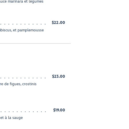
sauce marinara et légumes
$22.00
hibiscus, et pamplemousse
$23.00
re de figues, crostinis
$19.00
et à la sauge