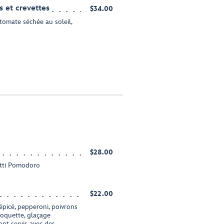
s et crevettes
$34.00
, tomate séchée au soleil,
$28.00
etti Pomodoro
$22.00
épicé, pepperoni, poivrons
roquette, glaçage
nt servis avec des