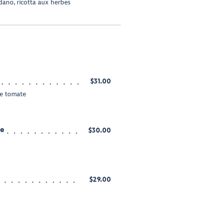
dano, ricotta aux herbes
$31.00
de tomate
re
$30.00
$29.00