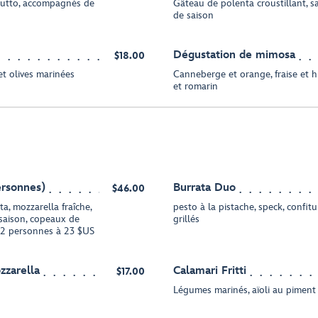
ciutto, accompagnés de
Gâteau de polenta croustillant, 
de saison
Dégustation de mimosa
$18.00
et olives marinées
Canneberge et orange, fraise et 
et romarin
ersonnes)
Burrata Duo
$46.00
ta, mozzarella fraîche,
pesto à la pistache, speck, confitu
saison, copeaux de
grillés
ur 2 personnes à 23 $US
zzarella
Calamari Fritti
$17.00
Légumes marinés, aïoli au piment 