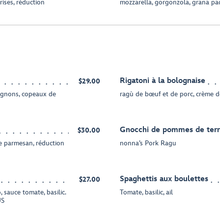
ises, réduction
mozzarella, gorgonzola, grana pa
Rigatoni à la bolognaise
$29.00
pignons, copeaux de
ragù de bœuf et de porc, crème 
Gnocchi de pommes de ter
$30.00
 de parmesan, réduction
nonna’s Pork Ragu
Spaghettis aux boulettes
$27.00
, sauce tomate, basilic.
Tomate, basilic, ail
US