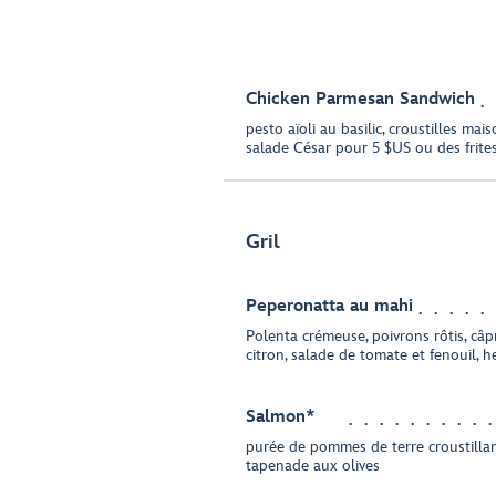
Chicken Parmesan Sandwich
pesto aïoli au basilic, croustilles ma
salade César pour 5 $US ou des frite
Gril
Peperonatta au mahi
Polenta crémeuse, poivrons rôtis, câp
citron, salade de tomate et fenouil, h
Salmon*
purée de pommes de terre croustillante
tapenade aux olives