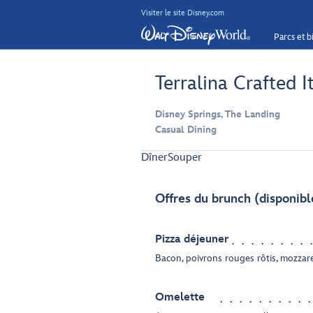
Visiter le site Disney.com
Parcs et bi
Terralina Crafted I
Disney Springs, The Landing
Casual Dining
Dîner
Souper
Offres du brunch (disponibl
Pizza déjeuner
Bacon, poivrons rouges rôtis, mozzare
Omelette