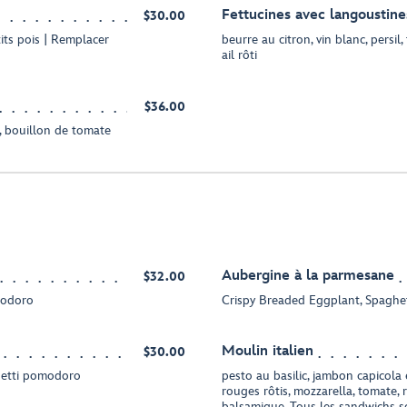
Fettucines avec langoustine
$30.00
tits pois | Remplacer
beurre au citron, vin blanc, persil
ail rôti
$36.00
, bouillon de tomate
Aubergine à la parmesane
$32.00
modoro
Crispy Breaded Eggplant, Spagh
Moulin italien
$30.00
hetti pomodoro
pesto au basilic, jambon capicola 
rouges rôtis, mozzarella, tomate, 
balsamique. Tous les sandwichs so