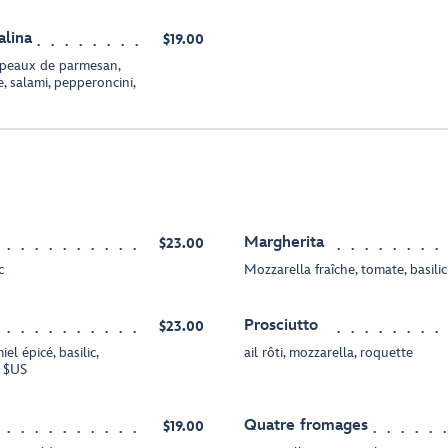
alina
$19.00
copeaux de parmesan,
, salami, pepperoncini,
Margherita
$23.00
c
Mozzarella fraîche, tomate, basilic
Prosciutto
$23.00
l épicé, basilic,
ail rôti, mozzarella, roquette
1 $US
Quatre fromages
$19.00