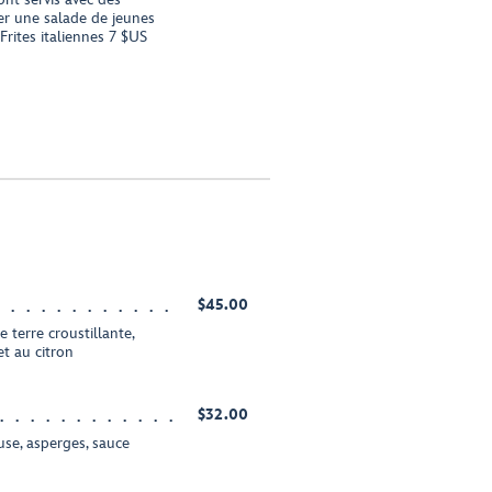
uer une salade de jeunes
Frites italiennes 7 $US
$45.00
 terre croustillante,
 et au citron
$32.00
se, asperges, sauce