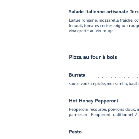
Salade italienne artisanale Terr
Laitue romaine, mozzarella fraîche, 
fenouil, tomates cerises, oignon rouge
vinaigrette au vin rouge
Pizza au four à bois
Burrata
sauce vodka épicée, mozzarella, basili
Hot Honey Pepperoni
Pepperoni recourbé, poivrons doux, mie
parmesan | Pepperoni traditionnel 2
Pesto