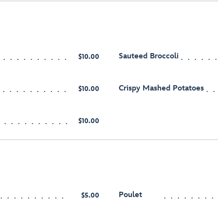
Sauteed Broccoli
$10.00
Crispy Mashed Potatoes
$10.00
$10.00
Poulet
$5.00