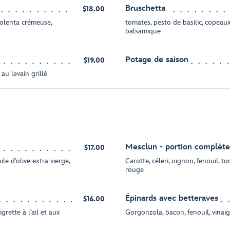
Bruschetta
$18.00
polenta crémeuse,
tomates, pesto de basilic, copeau
balsamique
Potage de saison
$19.00
au levain grillé
Mesclun - portion complète
$17.00
ile d’olive extra vierge,
Carotte, céleri, oignon, fenouil, to
rouge
Épinards avec betteraves
$16.00
rette à l’ail et aux
Gorgonzola, bacon, fenouil, vinai