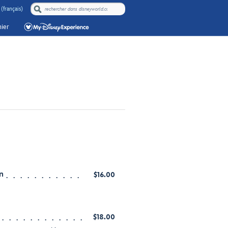
(français)
ier
n
$16.00
$18.00