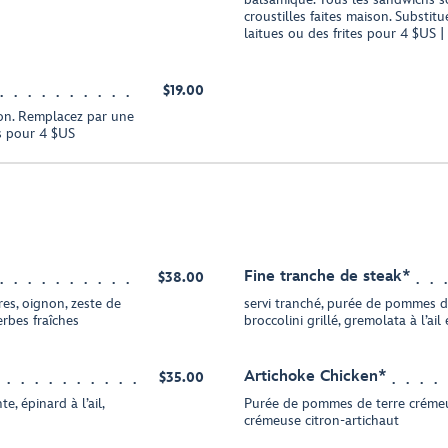
croustilles faites maison. Substit
laitues ou des frites pour 4 $US | 
$19.00
ison. Remplacez par une
s pour 4 $US
Fine tranche de steak*
$38.00
res, oignon, zeste de
servi tranché, purée de pommes de
erbes fraîches
broccolini grillé, gremolata à l’ail
Artichoke Chicken*
$35.00
, épinard à l’ail,
Purée de pommes de terre crémeu
crémeuse citron-artichaut