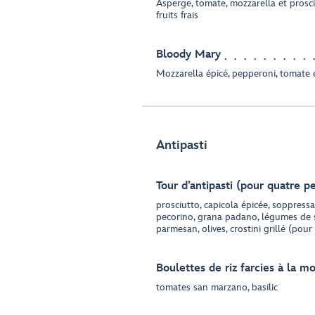
Asperge, tomate, mozzarella et pros
fruits frais
Bloody Mary
Mozzarella épicé, pepperoni, tomate 
Antipasti
Tour d’antipasti (pour quatre p
prosciutto, capicola épicée, soppressa
pecorino, grana padano, légumes de 
parmesan, olives, crostini grillé (po
Boulettes de riz farcies à la mo
tomates san marzano, basilic