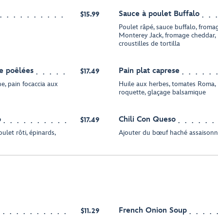
Sauce à poulet Buffalo
$15.99
Poulet râpé, sauce buffalo, froma
Monterey Jack, fromage cheddar, 
croustilles de tortilla
e poêlées
Pain plat caprese
$17.49
he, pain focaccia aux
Huile aux herbes, tomates Roma, m
roquette, glaçage balsamique
o
Chili Con Queso
$17.49
ulet rôti, épinards,
Ajouter du bœuf haché assaisonn
French Onion Soup
$11.29