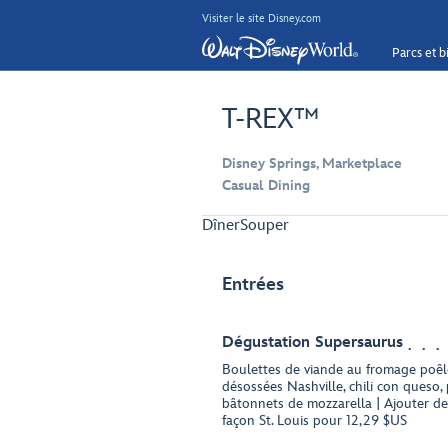
Visiter le site Disney.com
Parcs et bi
T-REX™
Disney Springs, Marketplace
Casual Dining
Dîner
Souper
Entrées
Dégustation Supersaurus
Boulettes de viande au fromage poêlé
désossées Nashville, chili con queso, 
bâtonnets de mozzarella | Ajouter de
façon St. Louis pour 12,29 $US