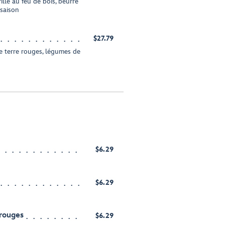
illé au feu de bois, beurre
 saison
$27.79
 terre rouges, légumes de
$6.29
$6.29
rouges
$6.29