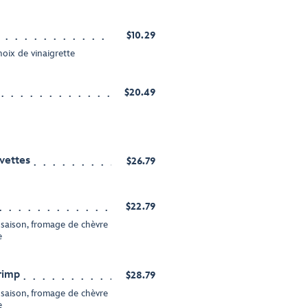
$10.29
hoix de vinaigrette
$20.49
vettes
$26.79
$22.79
e saison, fromage de chèvre
e
rimp
$28.79
e saison, fromage de chèvre
e