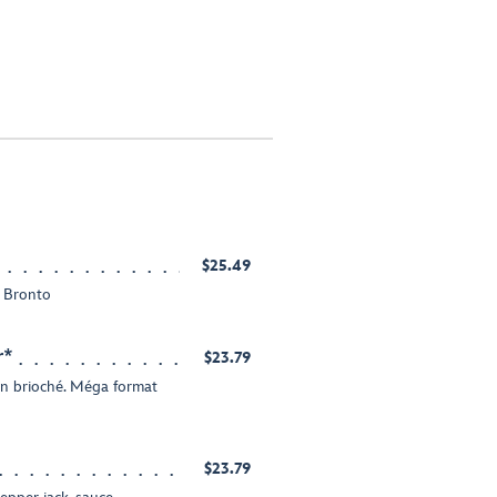
$25.49
 Bronto
r*
$23.79
in brioché. Méga format
$23.79