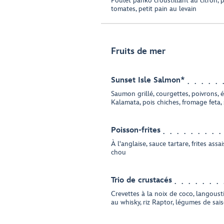
Poulet panko croustillant au citron, 
tomates, petit pain au levain
Fruits de mer
Sunset Isle Salmon*
Saumon grillé, courgettes, poivrons, é
Kalamata, pois chiches, fromage feta,
Poisson-frites
À l'anglaise, sauce tartare, frites ass
chou
Trio de crustacés
Crevettes à la noix de coco, langoust
au whisky, riz Raptor, légumes de sai