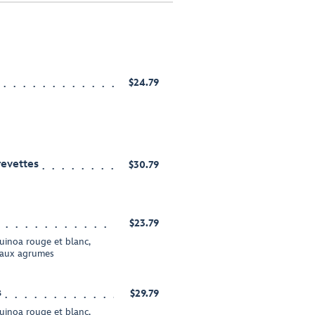
$24.79
revettes
$30.79
$23.79
quinoa rouge et blanc,
e aux agrumes
s
$29.79
quinoa rouge et blanc,