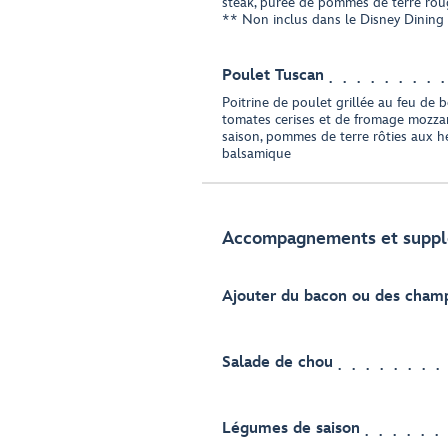
steak, purée de pommes de terre rou
** Non inclus dans le Disney Dining
Poulet Tuscan
Poitrine de poulet grillée au feu de 
tomates cerises et de fromage mozza
saison, pommes de terre rôties aux her
balsamique
Accompagnements et supp
Ajouter du bacon ou des cham
Salade de chou
Légumes de saison