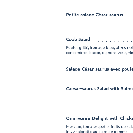
Petite salade César-saurus
Cobb Salad
Poulet grillé, fromage bleu, olives noi
concombres, bacon, oignons verts, vi
Salade César-saurus avec poul
Caesar-saurus Salad with Salm
Omnivore’s Delight with Chick
Mesclun, tomates, petits fruits de sa
frit, vinaigrette au cidre de pomme