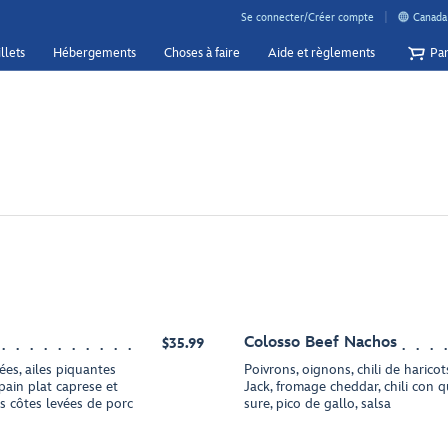
Se connecter/Créer compte
Canada 
llets
Hébergements
Choses à faire
Aide et règlements
Pan
Colosso Beef Nachos
$35.99
es, ailes piquantes
Poivrons, oignons, chili de haric
pain plat caprese et
Jack, fromage cheddar, chili con 
s côtes levées de porc
sure, pico de gallo, salsa