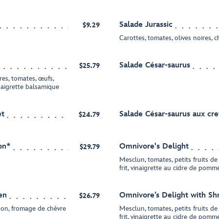
Salade Jurassic
$9.29
Carottes, tomates, olives noires, c
Salade César-saurus
$25.79
res, tomates, œufs,
naigrette balsamique
et
Salade César-saurus aux cre
$24.79
on*
Omnivore's Delight
$29.79
Mesclun, tomates, petits fruits d
frit, vinaigrette au cidre de pomm
en
Omnivore’s Delight with Sh
$26.79
ison, fromage de chèvre
Mesclun, tomates, petits fruits d
frit, vinaigrette au cidre de pomm