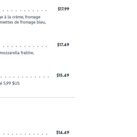
$17.99
ge à la crème, fromage
miettes de fromage bleu,
$17.49
ozzarella fraîche,
$15.49
é 5,99 $US
$14.49