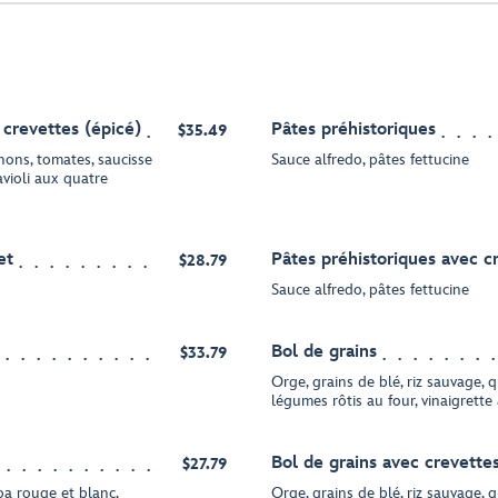
 crevettes (épicé)
Pâtes préhistoriques
$35.49
gnons, tomates, saucisse
Sauce alfredo, pâtes fettucine
avioli aux quatre
et
Pâtes préhistoriques avec c
$28.79
Sauce alfredo, pâtes fettucine
Bol de grains
$33.79
Orge, grains de blé, riz sauvage, 
légumes rôtis au four, vinaigrett
Bol de grains avec crevette
$27.79
oa rouge et blanc,
Orge, grains de blé, riz sauvage, 