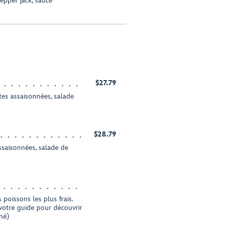
pper jack, sauce
$27.79
ites assaisonnées, salade
$28.79
assaisonnées, salade de
poissons les plus frais.
votre guide pour découvrir
hé)