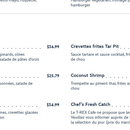
pesto-mayo, roquette,
Hamburger végétarien, fromage pe
hamburger
Crevettes frites Tar Pit
$36.99
pinards, olives
Sauce tartare et sauce cocktail, fr
 salade de pâtes d’orzo
de chou
Coconut Shrimp
$25.79
aisonnées, salade de
Trempette au piment thaï, frites 
chou
Chef’s Fresh Catch
$34.99
ines, crevettes glacées
Le T-REX Cafe ne propose que les 
son
Veuillez vous informer auprès de 
la sélection du jour (prix du marc