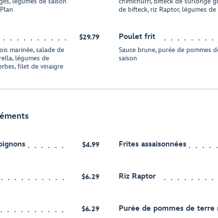
ges, légumes de saison
chimichurri, bifteck de surlonge gr
 Plan
de bifteck, riz Raptor, légumes de
Poulet frit
$29.79
bois marinée, salade de
Sauce brune, purée de pommes de
rella, légumes de
saison
bes, filet de vinaigre
léments
pignons
Frites assaisonnées
$4.99
Riz Raptor
$6.29
Purée de pommes de terre 
$6.29