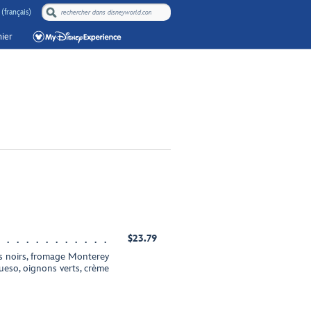
(français)
ier
$23.79
ots noirs, fromage Monterey
queso, oignons verts, crème