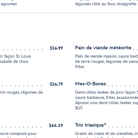
ux agrumes
légumes rôtis au four, vinaigrett
Pain de viande météorite
$36.99
rc façon St. Louis
Pain de viande maison, sauce ba
, salade de chou
de terre rouges, légumes de saiso
frites
Mes-O-Bones
$26.79
rre rouges, légumes de
Demi-côtes levées de porc façon S
sauce barbecue, frites assaisonné
Ajouter une demi-côtes levées su
$US
Trio triasique*
$46.29
beurre composé pour
Gratin de crabe et de crevettes, cr