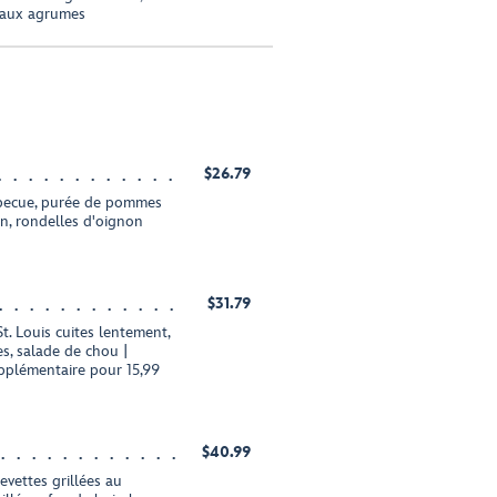
e aux agrumes
$26.79
rbecue, purée de pommes
n, rondelles d'oignon
$31.79
t. Louis cuites lentement,
es, salade de chou |
pplémentaire pour 15,99
$40.99
evettes grillées au