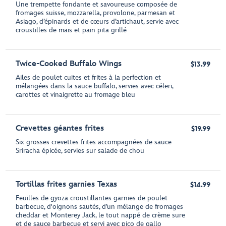
Une trempette fondante et savoureuse composée de
fromages suisse, mozzarella, provolone, parmesan et
Asiago, d’épinards et de cœurs d’artichaut, servie avec
croustilles de maïs et pain pita grillé
Twice-Cooked Buffalo Wings
$13.99
Ailes de poulet cuites et frites à la perfection et
mélangées dans la sauce buffalo, servies avec céleri,
carottes et vinaigrette au fromage bleu
Crevettes géantes frites
$19.99
Six grosses crevettes frites accompagnées de sauce
Sriracha épicée, servies sur salade de chou
Tortillas frites garnies Texas
$14.99
Feuilles de gyoza croustillantes garnies de poulet
barbecue, d'oignons sautés, d’un mélange de fromages
cheddar et Monterey Jack, le tout nappé de crème sure
et de sauce barbecue et servi avec pico de gallo