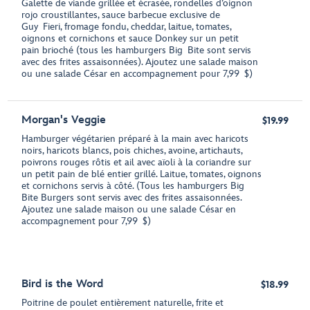
Galette de viande grillée et écrasée, rondelles d’oignon
rojo croustillantes, sauce barbecue exclusive de
Guy Fieri, fromage fondu, cheddar, laitue, tomates,
oignons et cornichons et sauce Donkey sur un petit
pain brioché (tous les hamburgers Big Bite sont servis
avec des frites assaisonnées). Ajoutez une salade maison
ou une salade César en accompagnement pour 7,99 $)
Morgan's Veggie
$19.99
Hamburger végétarien préparé à la main avec haricots
noirs, haricots blancs, pois chiches, avoine, artichauts,
poivrons rouges rôtis et ail avec aïoli à la coriandre sur
un petit pain de blé entier grillé. Laitue, tomates, oignons
et cornichons servis à côté. (Tous les hamburgers Big
Bite Burgers sont servis avec des frites assaisonnées.
Ajoutez une salade maison ou une salade César en
accompagnement pour 7,99 $)
Bird is the Word
$18.99
Poitrine de poulet entièrement naturelle, frite et