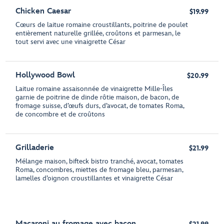
Chicken Caesar
$19.99
Cœurs de laitue romaine croustillants, poitrine de poulet
entièrement naturelle grillée, croûtons et parmesan, le
tout servi avec une vinaigrette César
Hollywood Bowl
$20.99
Laitue romaine assaisonnée de vinaigrette Mille-Îles
garnie de poitrine de dinde rôtie maison, de bacon, de
fromage suisse, d’œufs durs, d’avocat, de tomates Roma,
de concombre et de croûtons
Grilladerie
$21.99
Mélange maison, bifteck bistro tranché, avocat, tomates
Roma, concombres, miettes de fromage bleu, parmesan,
lamelles d’oignon croustillantes et vinaigrette César
Macaroni au fromage avec bacon