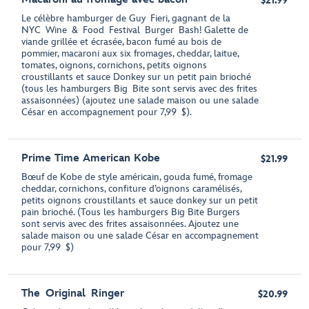
$21.99
Le célèbre hamburger de Guy Fieri, gagnant de la
NYC Wine & Food Festival Burger Bash! Galette de
viande grillée et écrasée, bacon fumé au bois de
pommier, macaroni aux six fromages, cheddar, laitue,
tomates, oignons, cornichons, petits oignons
croustillants et sauce Donkey sur un petit pain brioché
(tous les hamburgers Big Bite sont servis avec des frites
assaisonnées) (ajoutez une salade maison ou une salade
César en accompagnement pour 7,99 $).
Prime Time American Kobe
$21.99
Bœuf de Kobe de style américain, gouda fumé, fromage
cheddar, cornichons, confiture d’oignons caramélisés,
petits oignons croustillants et sauce donkey sur un petit
pain brioché. (Tous les hamburgers Big Bite Burgers
sont servis avec des frites assaisonnées. Ajoutez une
salade maison ou une salade César en accompagnement
pour 7,99 $)
The Original Ringer
$20.99