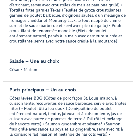
d’artichaut, servie avec croustilles de maïs et pain pita grillé) •
Tortillas frites garnies Texas (Feuilles de gyoza croustillantes
garnies de poulet barbecue, d'oignons sautés, d’un mélange de
fromages cheddar et Monterey Jack, le tout nappé de crème
sure et de sauce barbecue et servi avec pico de gallo) • Poulet
croustillant de renommée mondiale (Filets de poulet
entièrement naturel, panés à la main avec garniture sucrée et
croustillante, servis avec notre sauce créole à la moutarde)
Salade – Une au choix
César • Maison
Plats principaux – Un au choix
Côtes levées BBQ (Côtes de porc façon St. Louis maison, à
cuisson lente, recouvertes de sauce barbecue, servie avec triples
frites) • Poulet rôti à feu doux (Demi-poitrine de poulet
entièrement naturel, tendre, juteuse et à cuisson lente, jus de
cuisson avec purée de pommes de terre à l’ail rôti et mélange
de haricots verts) • Saumon gingembre et sésame* (Saumon
frais grillé avec sauce au soya et au gingembre, servi avec riz à
la coriandre fait maison et mélange de haricots verts) •