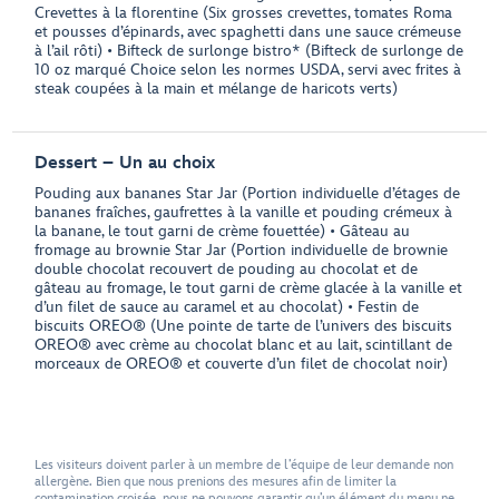
Crevettes à la florentine (Six grosses crevettes, tomates Roma
et pousses d’épinards, avec spaghetti dans une sauce crémeuse
à l’ail rôti) • Bifteck de surlonge bistro* (Bifteck de surlonge de
10 oz marqué Choice selon les normes USDA, servi avec frites à
steak coupées à la main et mélange de haricots verts)
Dessert – Un au choix
Pouding aux bananes Star Jar (Portion individuelle d’étages de
bananes fraîches, gaufrettes à la vanille et pouding crémeux à
la banane, le tout garni de crème fouettée) • Gâteau au
fromage au brownie Star Jar (Portion individuelle de brownie
double chocolat recouvert de pouding au chocolat et de
gâteau au fromage, le tout garni de crème glacée à la vanille et
d’un filet de sauce au caramel et au chocolat) • Festin de
biscuits OREO® (Une pointe de tarte de l’univers des biscuits
OREO® avec crème au chocolat blanc et au lait, scintillant de
morceaux de OREO® et couverte d’un filet de chocolat noir)
Les visiteurs doivent parler à un membre de l’équipe de leur demande non
allergène. Bien que nous prenions des mesures afin de limiter la
contamination croisée, nous ne pouvons garantir qu’un élément du menu ne