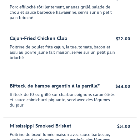
Porc effiloché rôti lentement, ananas grillé, salade de
chou et sauce barbecue hawaïenne, servis sur un petit
pain brioché
Cajun-Fried Chicken Club
$22.00
Poitrine de poulet frite cajun, laitue, tomate, bacon et
aïoli au poivre jaune fait maison, servie sur un petit pain
brioché
Bifteck de hampe argentin à la parrilla*
$44.00
Bifteck de 10 oz grillé sur charbon, oignons caramélisés
et sauce chimichurri piquante, servi avec des légumes
du jour
Mississippi Smoked Brisket
$31.00
Poitrine de bœuf fumée maison avec sauce barbecue,
servie avec des oignons rouges marinés, des légumes