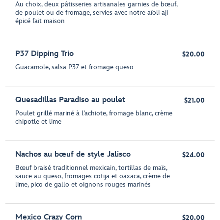
Au choix, deux pâtisseries artisanales garnies de bœuf,
de poulet ou de fromage, servies avec notre aïoli ají
épicé fait maison
P37 Dipping Trio
$20.00
Guacamole, salsa P37 et fromage queso
Quesadillas Paradiso au poulet
$21.00
Poulet grillé mariné à l’achiote, fromage blanc, crème
chipotle et lime
Nachos au bœuf de style Jalisco
$24.00
Bœuf braisé traditionnel mexicain, tortillas de maïs,
sauce au queso, fromages cotija et oaxaca, crème de
lime, pico de gallo et oignons rouges marinés
Mexico Crazy Corn
$20.00