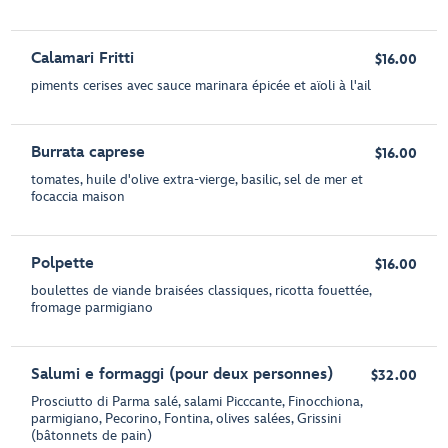
Calamari Fritti
$16.00
piments cerises avec sauce marinara épicée et aïoli à l'ail
Burrata caprese
$16.00
tomates, huile d'olive extra-vierge, basilic, sel de mer et
focaccia maison
Polpette
$16.00
boulettes de viande braisées classiques, ricotta fouettée,
fromage parmigiano
Salumi e formaggi (pour deux personnes)
$32.00
Prosciutto di Parma salé, salami Picccante, Finocchiona,
parmigiano, Pecorino, Fontina, olives salées, Grissini
(bâtonnets de pain)