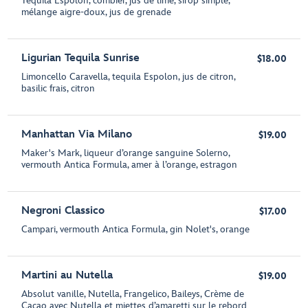
Tequila Espolon, combier, jus de lime, sirop simple,
mélange aigre-doux, jus de grenade
Ligurian Tequila Sunrise
$18.00
Limoncello Caravella, tequila Espolon, jus de citron,
basilic frais, citron
Manhattan Via Milano
$19.00
Maker's Mark, liqueur d’orange sanguine Solerno,
vermouth Antica Formula, amer à l’orange, estragon
Negroni Classico
$17.00
Campari, vermouth Antica Formula, gin Nolet's, orange
Martini au Nutella
$19.00
Absolut vanille, Nutella, Frangelico, Baileys, Crème de
Cacao avec Nutella et miettes d’amaretti sur le rebord