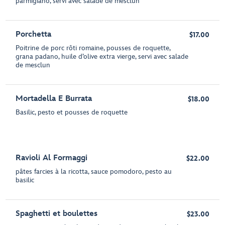
parmigiano, servi avec salade de mesclun
Porchetta
$17.00
Poitrine de porc rôti romaine, pousses de roquette,
grana padano, huile d’olive extra vierge, servi avec salade
de mesclun
Mortadella E Burrata
$18.00
Basilic, pesto et pousses de roquette
Ravioli Al Formaggi
$22.00
pâtes farcies à la ricotta, sauce pomodoro, pesto au
basilic
Spaghetti et boulettes
$23.00