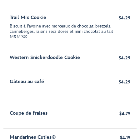
Trail Mix Cookie
$4.29
Biscuit à l’avoine avec morceaux de chocolat, bretzels,
canneberges, raisins secs dorés et mini chocolat au lait
M&M’S®
Western Snickerdoodle Cookie
$4.29
Gâteau au café
$4.29
Coupe de fraises
$4.79
Mandarines Cuties®
$4.19