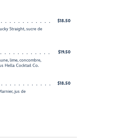
$18.50
ky Straight, sucre de
$19.50
aune, lime, concombre,
tus Hella Cocktail Co.
$18.50
arnier, jus de