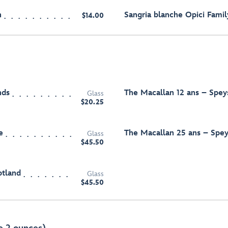
n
Sangria blanche Opici Famil
$14.00
nds
The Macallan 12 ans – Spey
Glass
$20.25
e
The Macallan 25 ans – Spey
Glass
$45.50
otland
Glass
$45.50