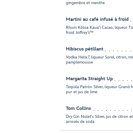
gingembre et menthe
Martini au café infusé à froid
Rhum Kōloa Kaua’i Cacao, liqueur Tia
froid Joffrey’s™
Hibiscus pétillant
Vodka Helix7, liqueur Sorel, citron, m
pamplemousse
Margarita Straight Up
Tequila Patrón Silver, liqueur Grand 
pur et jus de lime
Tom Collins
Dry Gin Nolet's Silver, jus de citron 
arrosés de soda