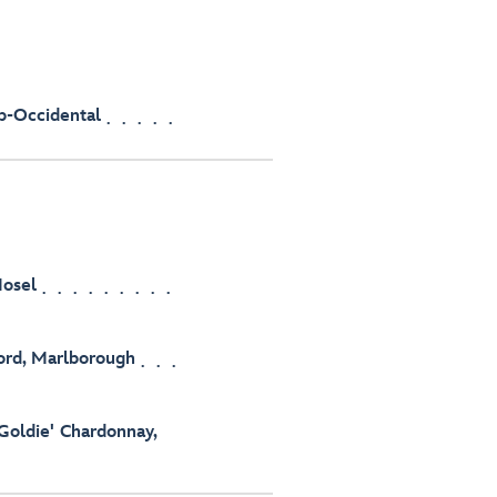
p-Occidental
Mosel
ord, Marlborough
Goldie' Chardonnay,