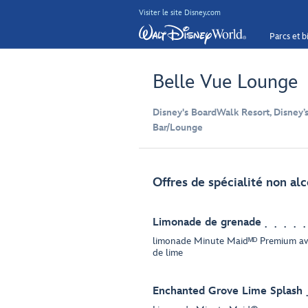
Visiter le site Disney.com
Parcs et bi
Belle Vue Lounge
Disney's BoardWalk Resort, Disney’
Bar/Lounge
Offres de spécialité non al
Limonade de grenade
limonade Minute Maidᴹᴰ Premium ave
de lime
Enchanted Grove Lime Splash