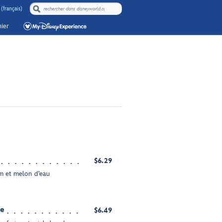
(français)
ier
$6.29
 et melon d’eau
de
$6.49