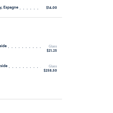
y, Espagne
$14.00
side
Glass
$21.25
side
Glass
$258.50