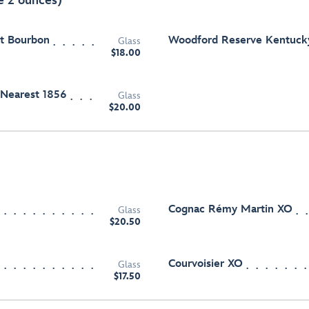
e 2 ounces)
ht Bourbon
Woodford Reserve Kentucky
Glass
$18.00
Nearest 1856
Glass
$20.00
Cognac Rémy Martin XO
Glass
$20.50
Courvoisier XO
Glass
$17.50