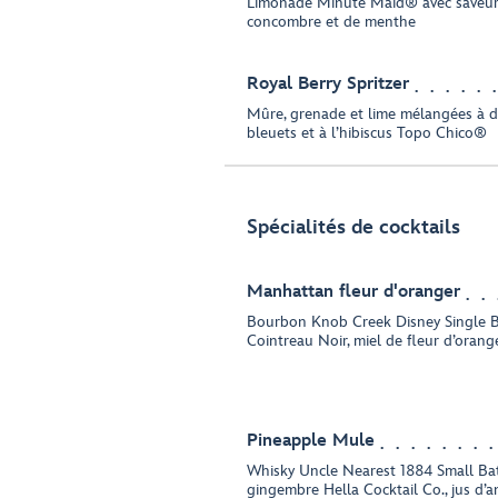
Limonade Minute Maid® avec saveurs 
concombre et de menthe
Royal Berry Spritzer
Mûre, grenade et lime mélangées à de
bleuets et à l’hibiscus Topo Chico®
Spécialités de cocktails
Manhattan fleur d'oranger
Bourbon Knob Creek Disney Single Ba
Cointreau Noir, miel de fleur d’orang
Pineapple Mule
Whisky Uncle Nearest 1884 Small Ba
gingembre Hella Cocktail Co., jus d’a