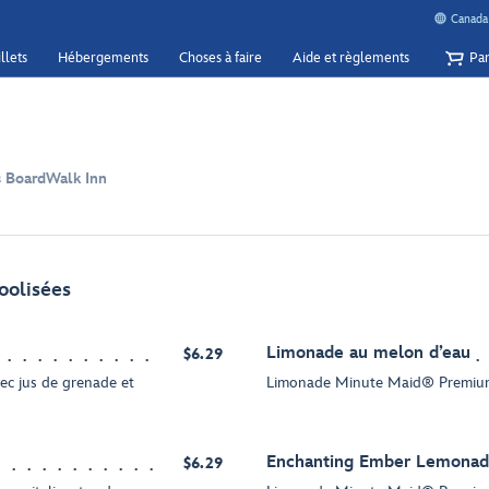
Canada 
llets
Hébergements
Choses à faire
Aide et règlements
Pan
s BoardWalk Inn
coolisées
Limonade au melon d’eau
$6.29
c jus de grenade et
Limonade Minute Maid® Premium
Enchanting Ember Lemona
$6.29