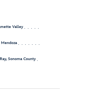
lamette Valley
, Mendoza
 Ray, Sonoma County