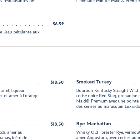
revitalisantes de
Limonade Minute Maid® Premium, 
$6.59
 l’eau pétillante aux
Smoked Turkey
$18.50
rrel, liqueur
Bourbon Kentucky Straight Wild T
er et amer à l’orange
cerise noire Red Stag, grenadine
Maid® Premium avec une pointe 
des cerises au marasquin Luxard
Rye Manhattan
$18.50
tch, amer au
Whisky Old Forester Rye, vermou
nanas, bière de
amer Angostura, avec cerises au