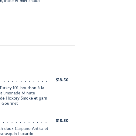
fraise et miel chaud
$18.50
urkey 101, bourbon à la
 et limonade Minute
de Hickory Smoke et garni
o Gourmet
$18.50
th doux Carpano Antica et
 marasquin Luxardo