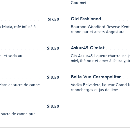
Gourmet
Old Fashioned
$17.50
 Maria, café infusé à
Bourbon Woodford Reserve Kentuc
canne pur et amers Angostura
Askur45 Gimlet
$18.50
iel et soda au
Gin Askur45, liqueur chartreuse j
miel, thé noir et amer à l’eucalyp
Belle Vue Cosmopolitan
$18.50
Marnier, sucre de canne
Vodka Belvedere, liqueur Grand M
canneberges et jus de lime
$18.50
et sucre de canne pur