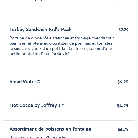
Turkey Sandwich Kid's Pack
$7.79
Poitrine de dinde rôtie tranchée et fromage cheddar sur
pain miel et blé avec croustilles de pommes et tomates
raisins avec choix d’un petit lait faible en gras ou d’une
petite bouteille d’eau DASANI®.
SmartWater®
$6.25
Hot Cocoa by Joffrey’s™
$4.29
Assortiment de boissons en fontaine
$4.79
Boissons Coca-Cola® assorties