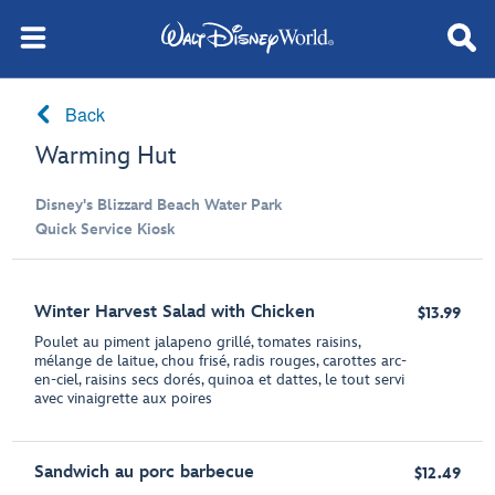
Back
Warming Hut
Disney's Blizzard Beach Water Park
Quick Service Kiosk
Winter Harvest Salad with Chicken
$13.99
Poulet au piment jalapeno grillé, tomates raisins,
mélange de laitue, chou frisé, radis rouges, carottes arc-
en-ciel, raisins secs dorés, quinoa et dattes, le tout servi
avec vinaigrette aux poires
Sandwich au porc barbecue
$12.49