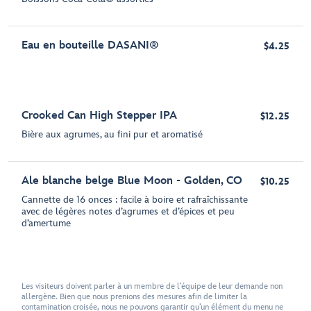
Eau en bouteille DASANI®
$4.25
Crooked Can High Stepper IPA
$12.25
Bière aux agrumes, au fini pur et aromatisé
Ale blanche belge Blue Moon - Golden, CO
$10.25
Cannette de 16 onces : facile à boire et rafraîchissante
avec de légères notes d’agrumes et d’épices et peu
d’amertume
Les visiteurs doivent parler à un membre de l’équipe de leur demande non
allergène. Bien que nous prenions des mesures afin de limiter la
contamination croisée, nous ne pouvons garantir qu’un élément du menu ne