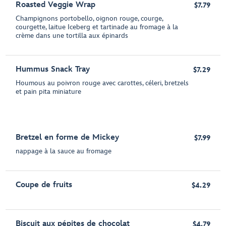
Roasted Veggie Wrap
$7.79
Champignons portobello, oignon rouge, courge,
courgette, laitue Iceberg et tartinade au fromage à la
crème dans une tortilla aux épinards
Hummus Snack Tray
$7.29
Houmous au poivron rouge avec carottes, céleri, bretzels
et pain pita miniature
Bretzel en forme de Mickey
$7.99
nappage à la sauce au fromage
Coupe de fruits
$4.29
Biscuit aux pépites de chocolat
$4.79