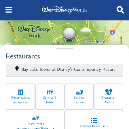
Restaurants
Bay Lake Tower at Disney's Contemporary Resort
Réservations
Service à
Service
Character
acceptées
table
rapide
Dining
Restaurants
Tous les filtres
(0)
gastronomiques/Signature