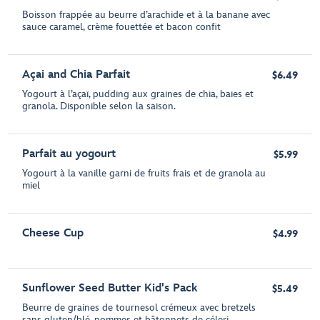
Boisson frappée au beurre d’arachide et à la banane avec
sauce caramel, crème fouettée et bacon confit
Açai and Chia Parfait
$6.49
Yogourt à l’açaï, pudding aux graines de chia, baies et
granola. Disponible selon la saison.
Parfait au yogourt
$5.99
Yogourt à la vanille garni de fruits frais et de granola au
miel
Cheese Cup
$4.99
Sunflower Seed Butter Kid's Pack
$5.49
Beurre de graines de tournesol crémeux avec bretzels
sans gluten/blé, pommes et bâtonnets de céleri