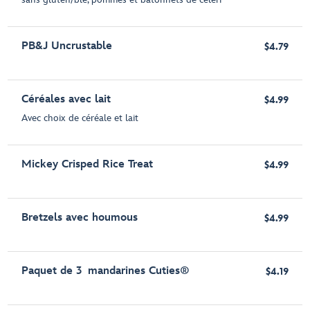
PB&J Uncrustable
$4.79
Céréales avec lait
$4.99
Avec choix de céréale et lait
Mickey Crisped Rice Treat
$4.99
Bretzels avec houmous
$4.99
Paquet de 3 mandarines Cuties®
$4.19