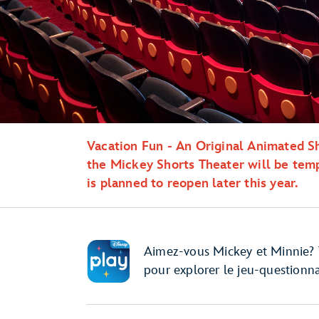
Vacation Fun - An Original Animated S
the Mickey Shorts Theater will be temp
is planned to reopen later this year.
Aimez-vous Mickey et Minnie? T
pour explorer le jeu-questionn