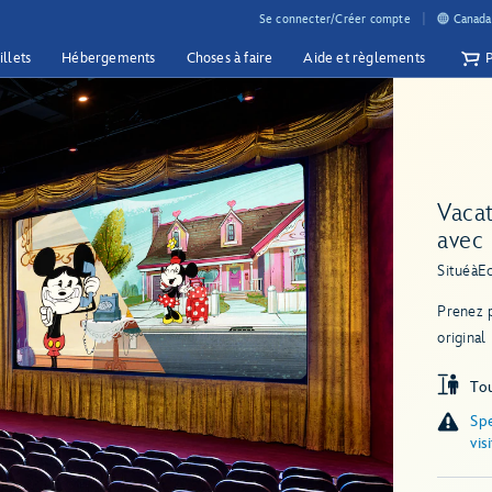
Se connecter/Créer compte
Canada 
illets
Hébergements
Choses à faire
Aide et règlements
Vaca
avec
Situé
à
E
Prenez 
origina
Tou
Spe
vis