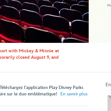
He
hort with Mickey & Minnie at
orarily closed August 9, and
En
éléchargez l’application Play Disney Parks
aire sur le duo emblématique!
En savoir plus