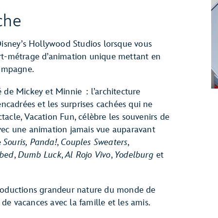
che
 Disney’s Hollywood Studios lorsque vous
urt-métrage d’animation unique mettant en
compagne.
 de Mickey et Minnie : l’architecture
encadrées et les surprises cachées qui ne
acle, Vacation Fun, célèbre les souvenirs de
avec une animation jamais vue auparavant
e
Souris, Panda!
,
Couples Sweaters
,
bed
,
Dumb Luck
,
Al Rojo Vivo
,
Yodelburg
et
productions grandeur nature du monde de
e vacances avec la famille et les amis.