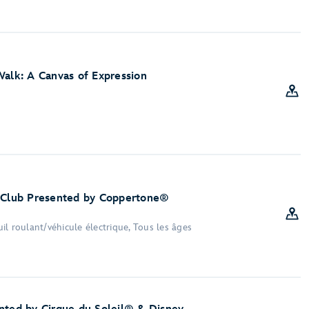
Walk: A Canvas of Expression
s Club Presented by Coppertone®
l roulant/véhicule électrique, Tous les âges