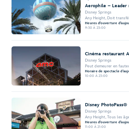
Aerophile – Leader 
Disney Springs
Any Height, Doit transfé
Heures d’ouverture d’aujou
9:30 À 23:00
Cinéma restaurant 
Disney Springs
Peut demeurer en fauteui
Horaire de spectacle d’auj
10:00 À 23:00
Disney PhotoPass® 
Disney Springs
Any Height, Tous les âg
Heures d’ouverture d’aujou
11:00 À 21:00