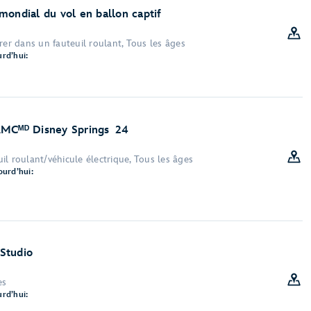
mondial du vol en ballon captif
rer dans un fauteuil roulant, Tous les âges
rd’hui:
AMCᴹᴰ Disney Springs 24
l roulant/véhicule électrique, Tous les âges
ourd’hui:
Studio
es
rd’hui: