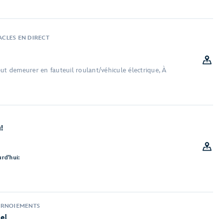
TACLES EN DIRECT
ut demeurer en fauteuil roulant/véhicule électrique, À
!
rd’hui:
URNOIEMENTS
el