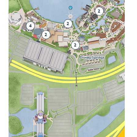
2
2
4
2
2