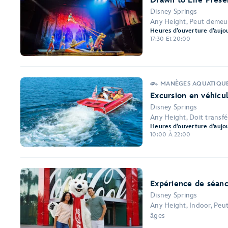
Drawn to Life Prese
Disney Springs
Any Height, Peut demeure
Heures d’ouverture d’aujou
17:30 Et 20:00
MANÈGES AQUATIQU
Excursion en véhicu
Disney Springs
Any Height, Doit transfé
Heures d’ouverture d’aujou
10:00 À 22:00
Expérience de séanc
Disney Springs
Any Height, Indoor, Peut
âges