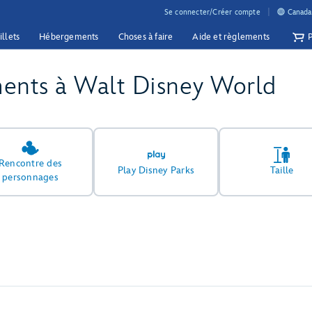
Se connecter/Créer compte
Canada 
illets
Hébergements
Choses à faire
Aide et règlements
ments à Walt Disney World
Rencontre des
Play Disney Parks
Taille
personnages