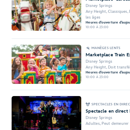
Disney Springs
Any Height, Classiques, 
les âges
Heures d’ouverture d’aujou
10:00 À 23:00
MANÈGES LENTS
Marketplace Train E
Disney Springs
Any Height, Doit transfé
Heures d’ouverture d’aujou
10:00 À 23:00
SPECTACLES EN DIRE
Spectacle en direct
Disney Springs
Adultes, Peut demeurer e