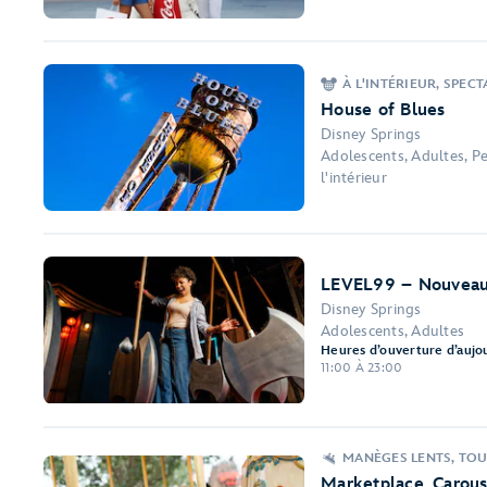
À L'INTÉRIEUR, SPEC
House of Blues
Disney Springs
Adolescents, Adultes, Pe
l'intérieur
LEVEL99 – Nouveau
Disney Springs
Adolescents, Adultes
Heures d’ouverture d’aujou
11:00 À 23:00
MANÈGES LENTS, TO
Marketplace Carous