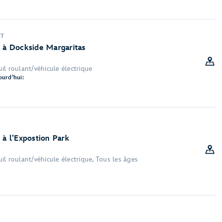
CT
t à Dockside Margaritas
il roulant/véhicule électrique
ourd’hui:
 à l’Expostion Park
l roulant/véhicule électrique, Tous les âges