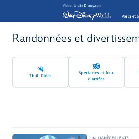
Visiter le site Disney.com
Parcs et b
Randonnées et divertisse
Spectacles et feux
Thrill Rides
d'artifice
MANÈGES LENTS