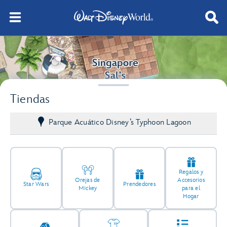
Tiendas
Parque Acuático Disney’s Typhoon Lagoon
Regalos y
Orejas de
Accesorios
Star Wars
Prendedores
Mickey
para el
Hogar