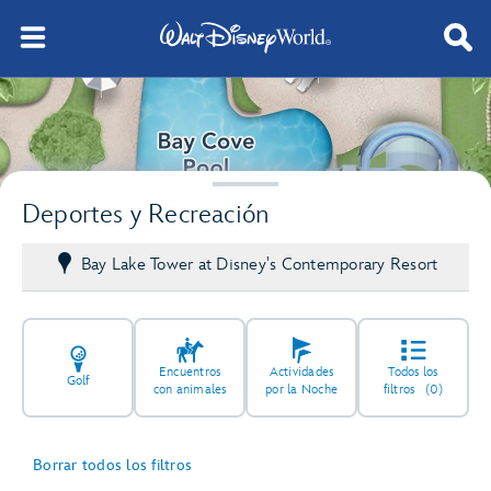
Deportes y Recreación
Bay Lake Tower at Disney's Contemporary Resort
Encuentros
Actividades
Todos los
Golf
con animales
por la Noche
filtros
(0)
Borrar todos los filtros