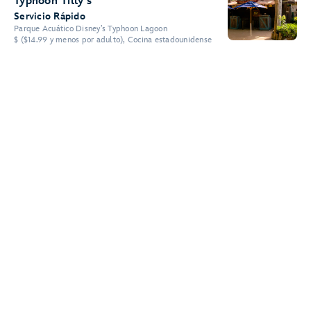
Typhoon Tilly's
Servicio Rápido
Parque Acuático Disney’s Typhoon Lagoon
$ ($14.99 y menos por adulto), Cocina estadounidense