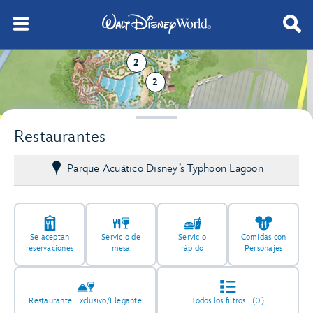
2
2
2
Restaurantes
Parque Acuático Disney’s Typhoon Lagoon
Se aceptan
Servicio de
Servicio
Comidas con
reservaciones
mesa
rápido
Personajes
Restaurante Exclusivo/Elegante
Todos los filtros
(0)