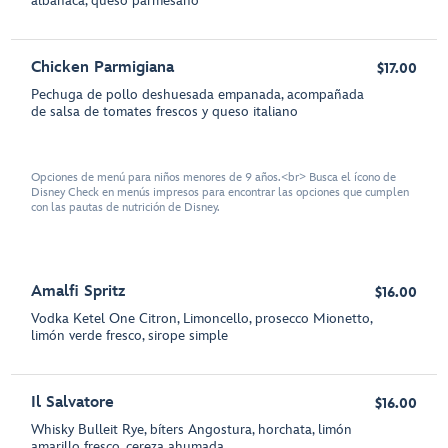
albahaca, queso parmesano
Chicken Parmigiana
$17.00
Pechuga de pollo deshuesada empanada, acompañada
de salsa de tomates frescos y queso italiano
Opciones de menú para niños menores de 9 años.<br> Busca el ícono de
Disney Check en menús impresos para encontrar las opciones que cumplen
con las pautas de nutrición de Disney.
Amalfi Spritz
$16.00
Vodka Ketel One Citron, Limoncello, prosecco Mionetto,
limón verde fresco, sirope simple
Il Salvatore
$16.00
Whisky Bulleit Rye, bíters Angostura, horchata, limón
amarillo fresco, cereza ahumada