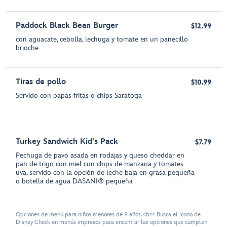
Paddock Black Bean Burger
$12.99
con aguacate, cebolla, lechuga y tomate en un panecillo
brioche
Tiras de pollo
$10.99
Servido con papas fritas o chips Saratoga
Turkey Sandwich Kid's Pack
$7.79
Pechuga de pavo asada en rodajas y queso cheddar en
pan de trigo con miel con chips de manzana y tomates
uva, servido con la opción de leche baja en grasa pequeña
o botella de agua DASANI® pequeña
Opciones de menú para niños menores de 9 años.<br> Busca el ícono de
Disney Check en menús impresos para encontrar las opciones que cumplen