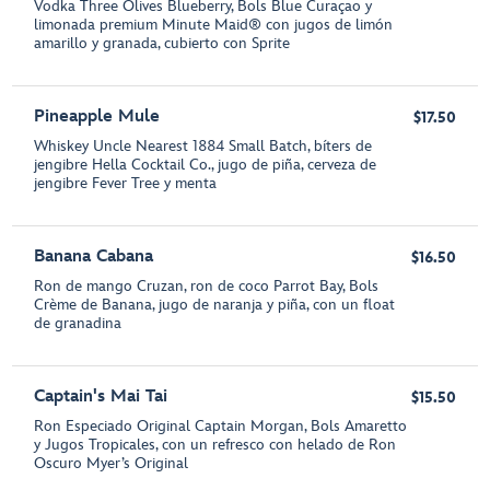
Vodka Three Olives Blueberry, Bols Blue Curaçao y
limonada premium Minute Maid® con jugos de limón
amarillo y granada, cubierto con Sprite
Pineapple Mule
$17.50
Whiskey Uncle Nearest 1884 Small Batch, bíters de
jengibre Hella Cocktail Co., jugo de piña, cerveza de
jengibre Fever Tree y menta
Banana Cabana
$16.50
Ron de mango Cruzan, ron de coco Parrot Bay, Bols
Crème de Banana, jugo de naranja y piña, con un float
de granadina
Captain's Mai Tai
$15.50
Ron Especiado Original Captain Morgan, Bols Amaretto
y Jugos Tropicales, con un refresco con helado de Ron
Oscuro Myer’s Original