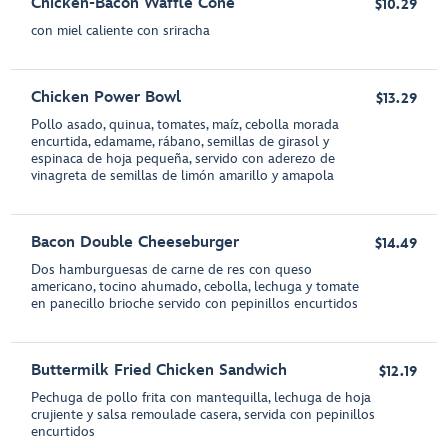
Chicken-Bacon Waffle Cone
$10.29
con miel caliente con sriracha
Chicken Power Bowl
$13.29
Pollo asado, quinua, tomates, maíz, cebolla morada
encurtida, edamame, rábano, semillas de girasol y
espinaca de hoja pequeña, servido con aderezo de
vinagreta de semillas de limón amarillo y amapola
Bacon Double Cheeseburger
$14.49
Dos hamburguesas de carne de res con queso
americano, tocino ahumado, cebolla, lechuga y tomate
en panecillo brioche servido con pepinillos encurtidos
Buttermilk Fried Chicken Sandwich
$12.19
Pechuga de pollo frita con mantequilla, lechuga de hoja
crujiente y salsa remoulade casera, servida con pepinillos
encurtidos