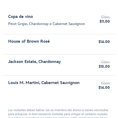
Copa de vino
Glass
$11.00
Pinot Grigio, Chardonnay o Cabernet Sauvignon
House of Brown Rosé
$14.00
Jackson Estate, Chardonnay
Glass
$15.00
Louis M. Martini, Cabernet Sauvignon
Glass
$14.00
Los visitantes deben hablar con un miembro del elenco si tienen solicitudes
para alérgicos. Si bien tomamos medidas para mitigar el contacto cruzado,