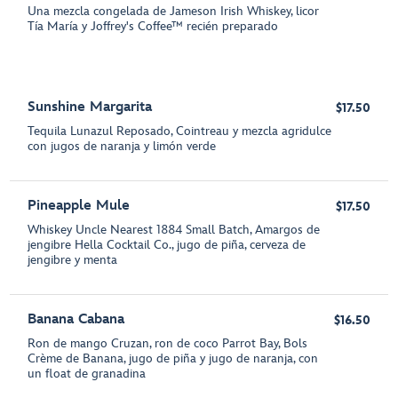
Una mezcla congelada de Jameson Irish Whiskey, licor
Tía María y Joffrey's Coffee™ recién preparado
Sunshine Margarita
$17.50
Tequila Lunazul Reposado, Cointreau y mezcla agridulce
con jugos de naranja y limón verde
Pineapple Mule
$17.50
Whiskey Uncle Nearest 1884 Small Batch, Amargos de
jengibre Hella Cocktail Co., jugo de piña, cerveza de
jengibre y menta
Banana Cabana
$16.50
Ron de mango Cruzan, ron de coco Parrot Bay, Bols
Crème de Banana, jugo de piña y jugo de naranja, con
un float de granadina