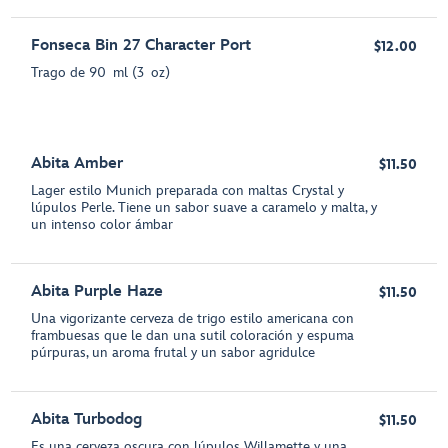
Fonseca Bin 27 Character Port
$12.00
Trago de 90 ml (3 oz)
Abita Amber
$11.50
Lager estilo Munich preparada con maltas Crystal y
lúpulos Perle. Tiene un sabor suave a caramelo y malta, y
un intenso color ámbar
Abita Purple Haze
$11.50
Una vigorizante cerveza de trigo estilo americana con
frambuesas que le dan una sutil coloración y espuma
púrpuras, un aroma frutal y un sabor agridulce
Abita Turbodog
$11.50
Es una cerveza oscura con lúpulos Willamette y una