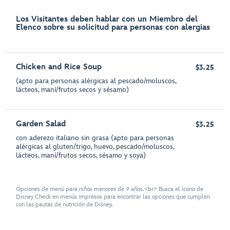
Los Visitantes deben hablar con un Miembro del
Elenco sobre su solicitud para personas con alergias
Chicken and Rice Soup
$3.25
(apto para personas alérgicas al pescado/moluscos,
lácteos, maní/frutos secos y sésamo)
Garden Salad
$3.25
con aderezo italiano sin grasa (apto para personas
alérgicas al gluten/trigo, huevo, pescado/moluscos,
lácteos, maní/frutos secos, sésamo y soya)
Opciones de menú para niños menores de 9 años.<br> Busca el ícono de
Disney Check en menús impresos para encontrar las opciones que cumplen
con las pautas de nutrición de Disney.