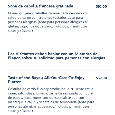
Sopa de cebolla francesa gratinada
$10.00
Queso gruyère y cebollas caramelizadas en un rico
caldo de carne con crutones tostados apto para
personas alérgicas (apto para personas alérgicas al
gluten/trigo, huevo, pescado/moluscos, maní/frutos
secos y sésamo)
Los Visitantes deben hablar con un Miembro del
Elenco sobre su solicitud para personas con alergias
Taste of the Bayou All-You-Care-To-Enjoy
$37.00
Platter
Costillas de cerdo Hickory-smoke, pollo crujiente estilo
cajún, salchicha ahumada, carne de res asada con puré
de papas, macarrones con queso, maíz asado con
mantequilla cajún y vegetales de temporada (apto para
personas alérgicas al pescado/moluscos, maní/frutos
secos y sésamo)