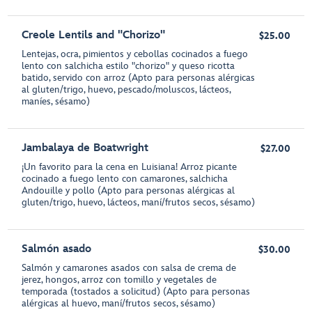
Creole Lentils and "Chorizo"
$25.00
Lentejas, ocra, pimientos y cebollas cocinados a fuego
lento con salchicha estilo "chorizo" y queso ricotta
batido, servido con arroz (Apto para personas alérgicas
al gluten/trigo, huevo, pescado/moluscos, lácteos,
maníes, sésamo)
Jambalaya de Boatwright
$27.00
¡Un favorito para la cena en Luisiana! Arroz picante
cocinado a fuego lento con camarones, salchicha
Andouille y pollo (Apto para personas alérgicas al
gluten/trigo, huevo, lácteos, maní/frutos secos, sésamo)
Salmón asado
$30.00
Salmón y camarones asados con salsa de crema de
jerez, hongos, arroz con tomillo y vegetales de
temporada (tostados a solicitud) (Apto para personas
alérgicas al huevo, maní/frutos secos, sésamo)