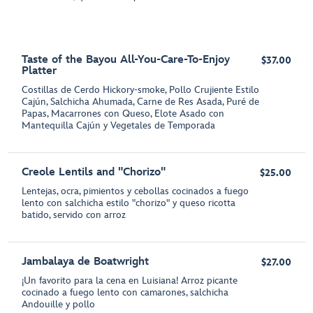
Taste of the Bayou All-You-Care-To-Enjoy
$37.00
Platter
Costillas de Cerdo Hickory-smoke, Pollo Crujiente Estilo
Cajún, Salchicha Ahumada, Carne de Res Asada, Puré de
Papas, Macarrones con Queso, Elote Asado con
Mantequilla Cajún y Vegetales de Temporada
Creole Lentils and "Chorizo"
$25.00
Lentejas, ocra, pimientos y cebollas cocinados a fuego
lento con salchicha estilo "chorizo" y queso ricotta
batido, servido con arroz
Jambalaya de Boatwright
$27.00
¡Un favorito para la cena en Luisiana! Arroz picante
cocinado a fuego lento con camarones, salchicha
Andouille y pollo