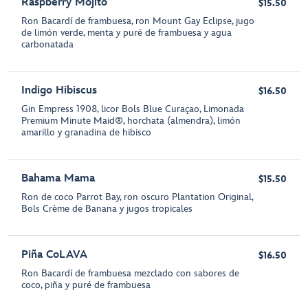
Raspberry Mojito
$15.50
Ron Bacardí de frambuesa, ron Mount Gay Eclipse, jugo
de limón verde, menta y puré de frambuesa y agua
carbonatada
Indigo Hibiscus
$16.50
Gin Empress 1908, licor Bols Blue Curaçao, Limonada
Premium Minute Maid®, horchata (almendra), limón
amarillo y granadina de hibisco
Bahama Mama
$15.50
Ron de coco Parrot Bay, ron oscuro Plantation Original,
Bols Crème de Banana y jugos tropicales
Piña CoLAVA
$16.50
Ron Bacardí de frambuesa mezclado con sabores de
coco, piña y puré de frambuesa