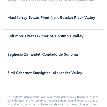
MacMurray Estate Pinot Noir, Russian River Valley
Columbia Crest H3 Merlot, Columbia Valley
Seghesio Zinfandel, Condado de Sonoma
Simi Cabernet Sauvignon, Alexander Valley
Los visitantes deben hablar con un miembro del elenco si tienen solicitudes
para alérgicos. Si bien tomamos medidas para mitigar el contacto cruzado,
no podemos garantizar que todos los artículos estén completamente libres