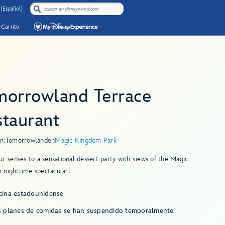
 (Español)
Carrito
morrowland Terrace
staurant
n:
Tomorrowland
en
Magic Kingdom Park
ur senses to a sensational dessert party with views of the Magic
 nighttime spectacular!
cina estadounidense
s planes de comidas se han suspendido temporalmente