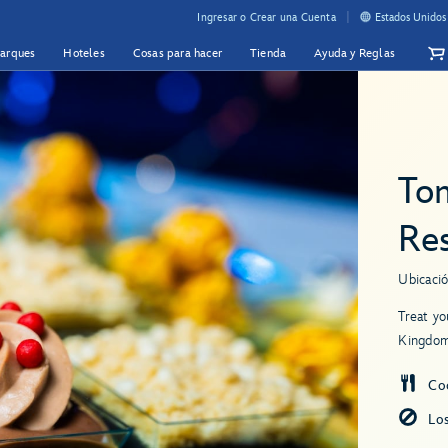
Ingresar o Crear una Cuenta
Estados Unidos
Parques
Hoteles
Cosas para hacer
Tienda
Ayuda y Reglas
To
Re
Ubicació
Treat yo
Kingdom
Co
Lo