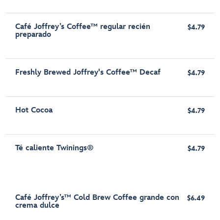
Café Joffrey’s Coffee™ regular recién
$4.79
preparado
Freshly Brewed Joffrey's Coffee™ Decaf
$4.79
Hot Cocoa
$4.79
Té caliente Twinings®
$4.79
Café Joffrey’s™ Cold Brew Coffee grande con
$6.49
crema dulce