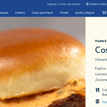
Ingresar o Crear una Cuenta
Estados Unidos
Parques
Hoteles
Cosas para hacer
Tienda
Ayuda y Reglas
Hosted
Cos
Ubicació
Explora 
tocineta
¡Diviért
Co
Re
Ve