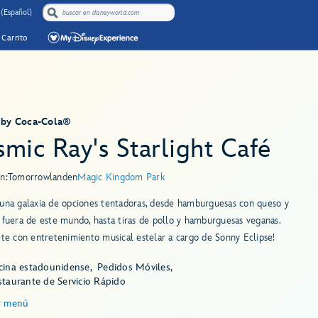
 (Español)
Carrito
 by Coca-Cola®
mic Ray's Starlight Café
n:
Tomorrowland
en
Magic Kingdom Park
una galaxia de opciones tentadoras, desde hamburguesas con queso y
 fuera de este mundo, hasta tiras de pollo y hamburguesas veganas.
ete con entretenimiento musical estelar a cargo de Sonny Eclipse!
cina estadounidense
Pedidos Móviles
staurante de Servicio Rápido
r menú