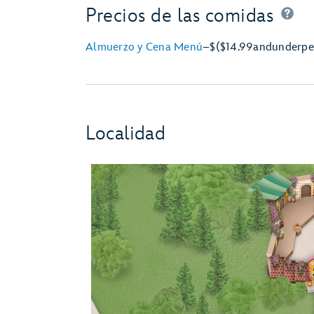
Precios de las comidas
Almuerzo y Cena Menú
–
$
($14.99
and
under
pe
Localidad