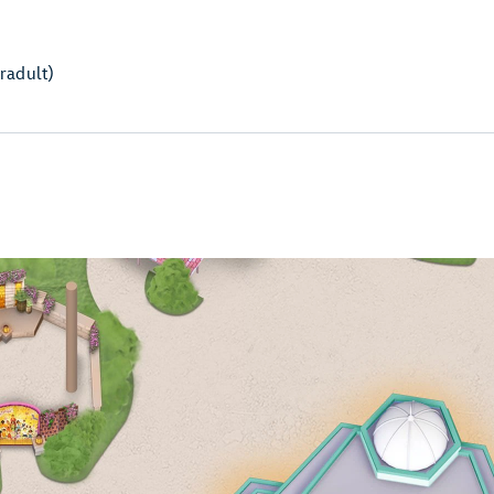
r
adult)