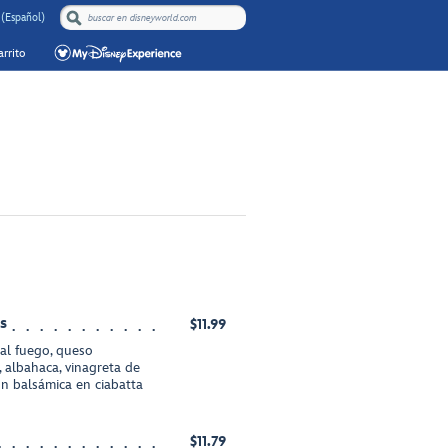
 (Español)
rrito
s
$11.99
 al fuego, queso
, albahaca, vinagreta de
ión balsámica en ciabatta
$11.79