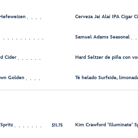
 Hefeweizen
Cerveza Jai Alai IPA Cigar C
Samuel Adams Seasonal
d Cider
Hard Seltzer de piña con v
awn Golden
Té helado Surfside, limonad
pritz
Kim Crawford 'Illuminate' S
$11.75