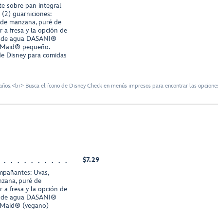
te sobre pan integral
 (2) guarniciones:
s de manzana, puré de
a fresa y la opción de
la de agua DASANI®
 Maid® pequeño.
de Disney para comidas
ños.<br> Busca el ícono de Disney Check en menús impresos para encontrar las opciones
$7.29
mpañantes: Uvas,
nzana, puré de
a fresa y la opción de
la de agua DASANI®
 Maid® (vegano)