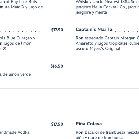
rot Bay, licor Bols
Whiskey Uncle Nearest 1884 Smal
inute Maid® y jugo de
jengibre Hella Cocktail Co., jugo 
jengibre y menta
Captain's Mai Tai
$17.50
Bols Blue Curaçao y
Ron especiado Captain Morgan Ori
 jugos de limón
Amaretto y jugos tropicales, cubi
ite®
oscuro Myers's Original
$16.50
 de limón verde
s
Piña Colava
$17.50
Handmade Vodka
Ron Bacardí de frambuesa mezcla
piña y puré de frambuesa