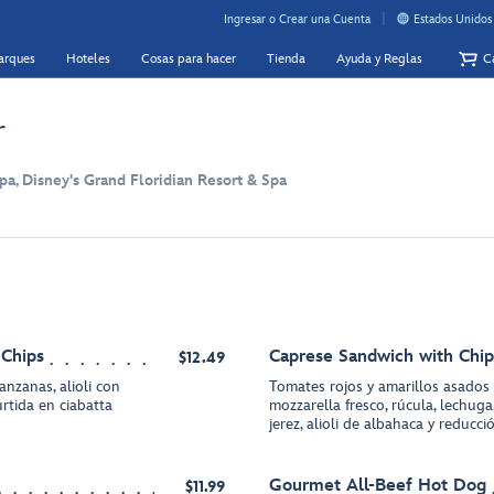
Ingresar o Crear una Cuenta
Estados Unidos
Parques
Hoteles
Cosas para hacer
Tienda
Ayuda y Reglas
Ca
r
pa, Disney's Grand Floridian Resort & Spa
 Chips
Caprese Sandwich with Chip
$12.49
anzanas, alioli con
Tomates rojos y amarillos asados
rtida en ciabatta
mozzarella fresco, rúcula, lechuga
jerez, alioli de albahaca y reducc
Gourmet All-Beef Hot Dog
$11.99