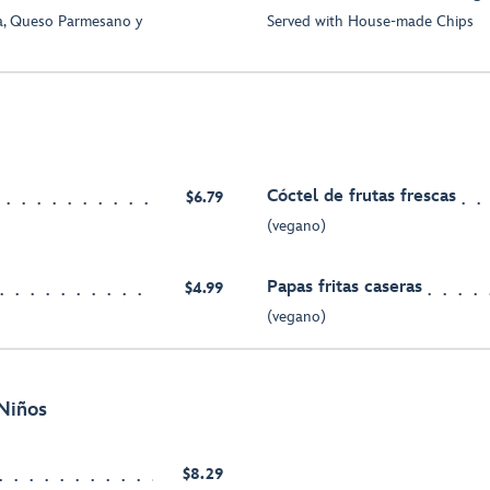
a, Queso Parmesano y
Served with House-made Chips
Cóctel de frutas frescas
$6.79
(vegano)
Papas fritas caseras
$4.99
(vegano)
Niños
$8.29