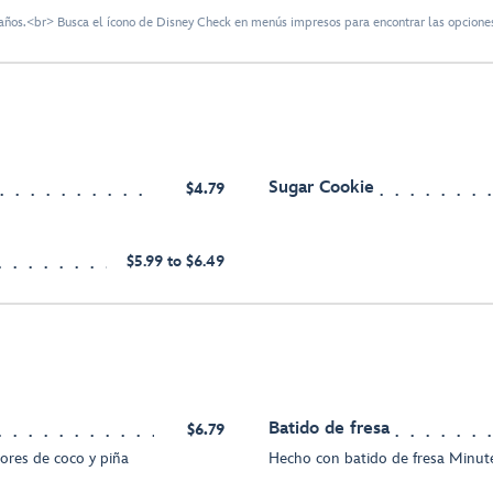
ños.<br> Busca el ícono de Disney Check en menús impresos para encontrar las opciones
Sugar Cookie
$4.79
$5.99 to $6.49
Batido de fresa
$6.79
ores de coco y piña
Hecho con batido de fresa Minu