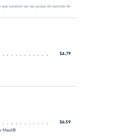
 que cumplen con las pautas de nutrición de
$4.79
$6.59
te Maid®