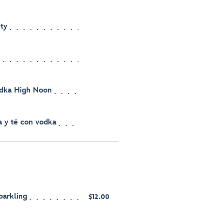
ity
odka High Noon
a y té con vodka
parkling
$12.00