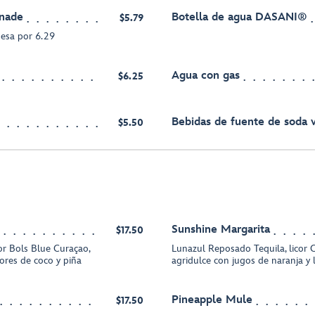
nade
Botella de agua DASANI®
$5.79
uesa por 6.29
Agua con gas
$6.25
Bebidas de fuente de soda v
$5.50
Sunshine Margarita
$17.50
or Bols Blue Curaçao,
Lunazul Reposado Tequila, licor 
res de coco y piña
agridulce con jugos de naranja y 
Pineapple Mule
$17.50