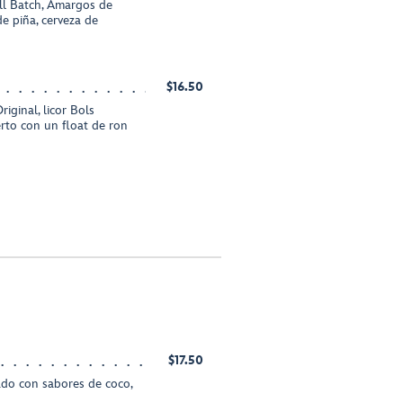
l Batch, Amargos de
de piña, cerveza de
$16.50
ginal, licor Bols
erto con un float de ron
$17.50
do con sabores de coco,