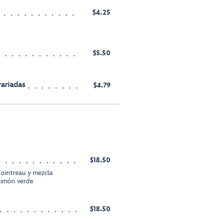
$4.25
$5.50
ariadas
$4.79
$18.50
Cointreau y mezcla
limón verde
$18.50