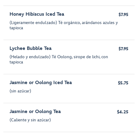
Honey Hibiscus Iced Tea
$7.95
(Ligeramente endulzado) Té orgánico, arándanos azules y
tapioca
Lychee Bubble Tea
$7.95
(Helado y endulzado) Té Oolong, sirope de lichi, con
tapioca
Jasmine or Oolong Iced Tea
$5.75
(sin azúcar)
Jasmine or Oolong Tea
$4.25
(Caliente y sin azúcar)