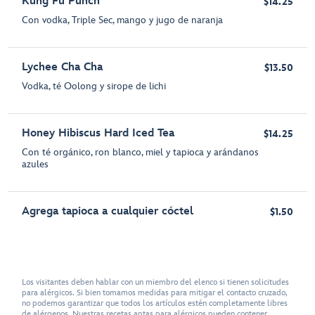
Kung Fu Punch
$14.25
Con vodka, Triple Sec, mango y jugo de naranja
Lychee Cha Cha
$13.50
Vodka, té Oolong y sirope de lichi
Honey Hibiscus Hard Iced Tea
$14.25
Con té orgánico, ron blanco, miel y tapioca y arándanos
azules
Agrega tapioca a cualquier cóctel
$1.50
Los visitantes deben hablar con un miembro del elenco si tienen solicitudes
para alérgicos. Si bien tomamos medidas para mitigar el contacto cruzado,
no podemos garantizar que todos los artículos estén completamente libres
de alérgenos. Nuestras recetas aptas para alérgicos pueden contener