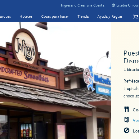
Ingresar o Crear una Cuenta
Estados Unidos
Parques
Hoteles
Cosas para hacer
Tienda
Ayuda y Reglas
Pues
Disn
Ubicació
Refrésc
tropical
chocolat
Co
Ve
Lo