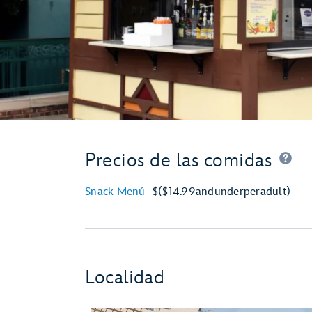
Precios de las comidas
Snack Menú
–
$
($14.99
and
under
per
adult)
Localidad