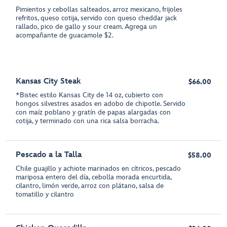
Pimientos y cebollas salteados, arroz mexicano, frijoles
refritos, queso cotija, servido con queso cheddar jack
rallado, pico de gallo y sour cream. Agrega un
acompañante de guacamole $2.
Kansas City Steak
$66.00
*Bistec estilo Kansas City de 14 oz, cubierto con
hongos silvestres asados en adobo de chipotle. Servido
con maíz poblano y gratín de papas alargadas con
cotija, y terminado con una rica salsa borracha.
Pescado a la Talla
$58.00
Chile guajillo y achiote marinados en cítricos, pescado
mariposa entero del día, cebolla morada encurtida,
cilantro, limón verde, arroz con plátano, salsa de
tomatillo y cilantro