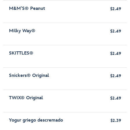
M&M’S® Peanut
$2.49
Milky Way®
$2.49
SKITTLES®
$2.49
Snickers® Original
$2.49
TWIX® Original
$2.49
Yogur griego descremado
$2.39