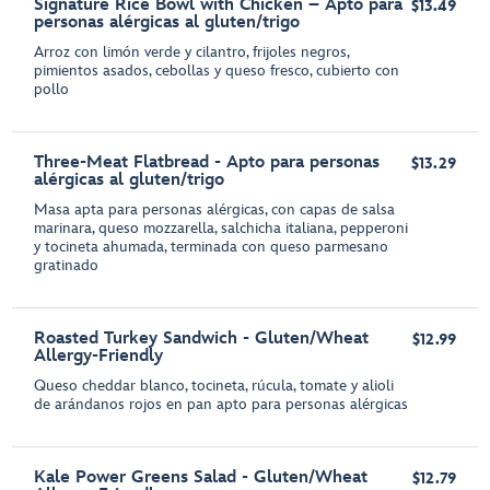
Signature Rice Bowl with Chicken – Apto para
$13.49
personas alérgicas al gluten/trigo
Arroz con limón verde y cilantro, frijoles negros,
pimientos asados, cebollas y queso fresco, cubierto con
pollo
Three-Meat Flatbread - Apto para personas
$13.29
alérgicas al gluten/trigo
Masa apta para personas alérgicas, con capas de salsa
marinara, queso mozzarella, salchicha italiana, pepperoni
y tocineta ahumada, terminada con queso parmesano
gratinado
Roasted Turkey Sandwich - Gluten/Wheat
$12.99
Allergy-Friendly
Queso cheddar blanco, tocineta, rúcula, tomate y alioli
de arándanos rojos en pan apto para personas alérgicas
Kale Power Greens Salad - Gluten/Wheat
$12.79