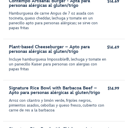
Contempo Artisanal Burger - Apta para
$14.69
personas alérgicas al gluten/trigo
Hamburguesa de carne Angus de 7 oz asada con
tocineta, queso cheddar, lechuga y tomate en un
panecillo apto para personas alérgicas; se sirve con
papas fritas
Plant-based Cheeseburger – Apto para
$14.49
personas alérgicas al gluten/trigo
Incluye hamburguesa Impossible®, lechuga y tomate en
un panecillo Kaiser para personas con alergias con
papas fritas
Signature Rice Bowl with Barbacoa Beef –
$14.99
Apto para personas alérgicas al gluten/trigo
Arroz con cilantro y limón verde, frijoles negros,
pimientos asados, cebollas y queso fresco, cubierto con
carne de res a la barbacoa