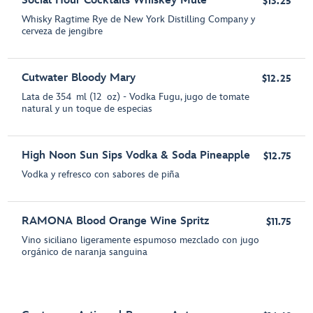
Social Hour Cocktails Whiskey Mule
$13.25
Whisky Ragtime Rye de New York Distilling Company y
cerveza de jengibre
Cutwater Bloody Mary
$12.25
Lata de 354 ml (12 oz) - Vodka Fugu, jugo de tomate
natural y un toque de especias
High Noon Sun Sips Vodka & Soda Pineapple
$12.75
Vodka y refresco con sabores de piña
RAMONA Blood Orange Wine Spritz
$11.75
Vino siciliano ligeramente espumoso mezclado con jugo
orgánico de naranja sanguina