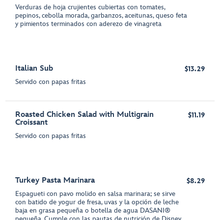
Verduras de hoja crujientes cubiertas con tomates,
pepinos, cebolla morada, garbanzos, aceitunas, queso feta
y pimientos terminados con aderezo de vinagreta
Italian Sub
$13.29
Servido con papas fritas
Roasted Chicken Salad with Multigrain
$11.19
Croissant
Servido con papas fritas
Turkey Pasta Marinara
$8.29
Espagueti con pavo molido en salsa marinara; se sirve
con batido de yogur de fresa, uvas y la opción de leche
baja en grasa pequeña o botella de agua DASANI®
pequeña. Cumple con las pautas de nutrición de Disney