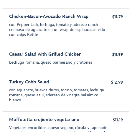
Chicken-Bacon-Avocado Ranch Wrap
$11.79
con Pepper Jack, lechuga, tomate y aderezo ranch
cremoso de aguacate en un wrap de espinaca, servido
con chips Kettle
Caesar Salad with Grilled Chicken
$11.99
Lechuga romana, queso parmesano y crutones
Turkey Cobb Salad
$12.99
con aguacate, huevos duros, tocino, tomates, lechuga
romana, queso azul, aderezo de vinagre balsámico
blanco
Muffuletta crujiente vegetariano
$11.19
Vegetales encurtidos, queso vegano, rúcula y tapenade