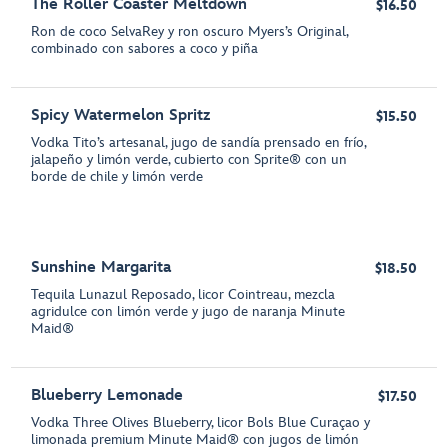
The Roller Coaster Meltdown
$16.50
Ron de coco SelvaRey y ron oscuro Myers’s Original,
combinado con sabores a coco y piña
Spicy Watermelon Spritz
$15.50
Vodka Tito’s artesanal, jugo de sandía prensado en frío,
jalapeño y limón verde, cubierto con Sprite® con un
borde de chile y limón verde
Sunshine Margarita
$18.50
Tequila Lunazul Reposado, licor Cointreau, mezcla
agridulce con limón verde y jugo de naranja Minute
Maid®
Blueberry Lemonade
$17.50
Vodka Three Olives Blueberry, licor Bols Blue Curaçao y
limonada premium Minute Maid® con jugos de limón