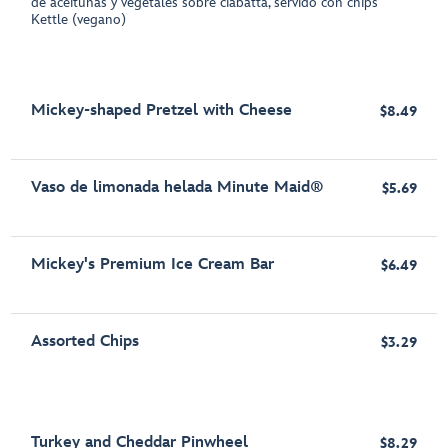
de aceitunas y vegetales sobre ciabatta, servido con chips
Kettle (vegano)
Mickey-shaped Pretzel with Cheese
$8.49
Vaso de limonada helada Minute Maid®
$5.69
Mickey's Premium Ice Cream Bar
$6.49
Assorted Chips
$3.29
Turkey and Cheddar Pinwheel
$8.29