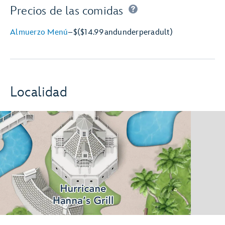
Precios de las comidas
Almuerzo Menú
–
$
($14.99
and
under
per
adult)
Localidad