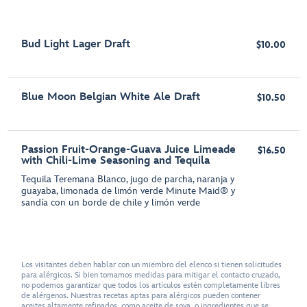
Bud Light Lager Draft
$10.00
Blue Moon Belgian White Ale Draft
$10.50
Passion Fruit-Orange-Guava Juice Limeade
$16.50
with Chili-Lime Seasoning and Tequila
Tequila Teremana Blanco, jugo de parcha, naranja y
guayaba, limonada de limón verde Minute Maid® y
sandía con un borde de chile y limón verde
Los visitantes deben hablar con un miembro del elenco si tienen solicitudes
para alérgicos. Si bien tomamos medidas para mitigar el contacto cruzado,
no podemos garantizar que todos los artículos estén completamente libres
de alérgenos. Nuestras recetas aptas para alérgicos pueden contener
aceites altamente refinados, como aceite de soya, o ingredientes que se