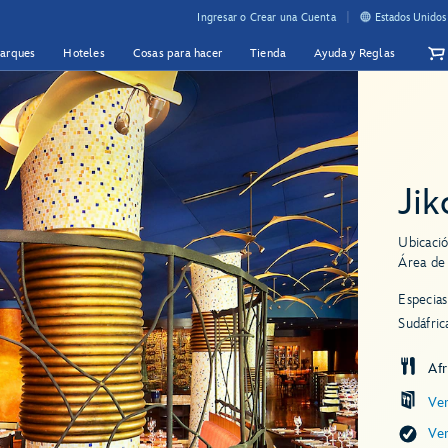
Ingresar o Crear una Cuenta
Estados Unidos
Parques
Hoteles
Cosas para hacer
Tienda
Ayuda y Reglas
Jik
Ubicació
Área de
Especias
Sudáfric
Afr
Ve
Ve