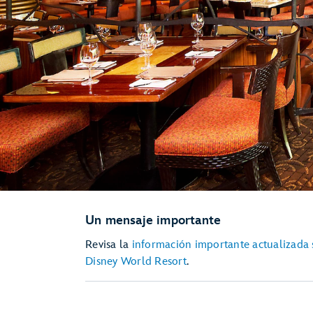
Un mensaje importante
Revisa la
información importante actualizada s
Disney World Resort
.