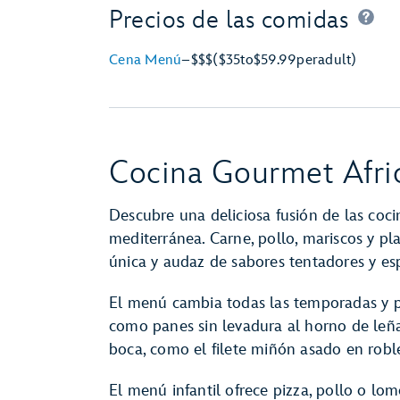
Precios de las comidas
Cena Menú
–
$$$
($35
to
$59.99
per
adult)
Cocina Gourmet Afri
Descubre una deliciosa fusión de las cocin
mediterránea. Carne, pollo, mariscos y p
única y audaz de sabores tentadores y es
El menú cambia todas las temporadas y pu
como panes sin levadura al horno de leña 
boca, como el filete miñón asado en robl
El menú infantil ofrece pizza, pollo o lo