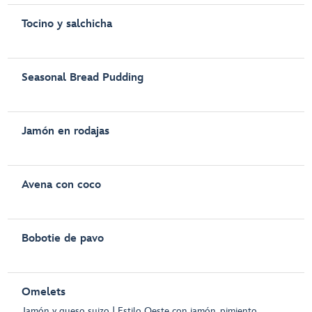
Tocino y salchicha
Seasonal Bread Pudding
Jamón en rodajas
Avena con coco
Bobotie de pavo
Omelets
Jamón y queso suizo | Estilo Oeste con jamón, pimiento,