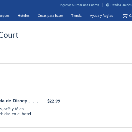
Ingresar o Crear una Cuenta
Estados Unidos
Parques
Hoteles
Cosas para hacer
Tienda
Ayuda y Reglas
Ca
 Court
da de Disney
$22.99
, café y té en
ebidas en el hotel