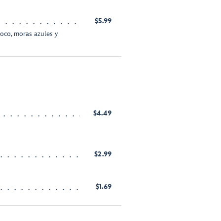
$5.99
coco, moras azules y
$4.49
$2.99
$1.69