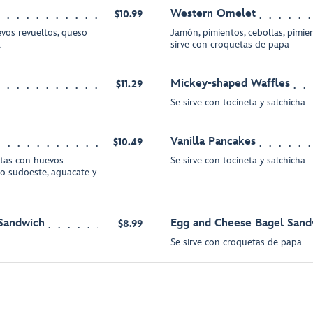
Western Omelet
$10.99
vos revueltos, queso
Jamón, pimientos, cebollas, pimie
a
sirve con croquetas de papa
Mickey-shaped Waffles
$11.29
Se sirve con tocineta y salchicha
Vanilla Pancakes
$10.49
rtas con huevos
Se sirve con tocineta y salchicha
ilo sudoeste, aguacate y
 Sandwich
Egg and Cheese Bagel Sand
$8.99
Se sirve con croquetas de papa