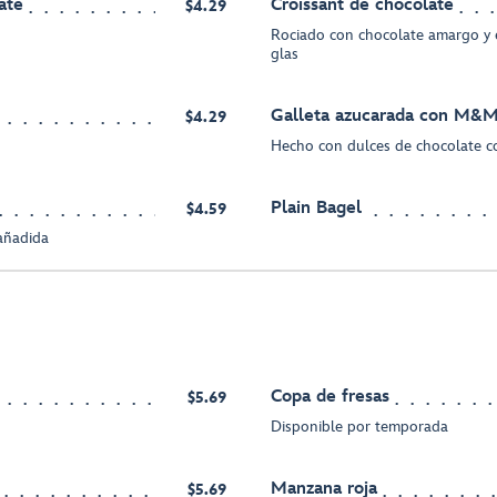
ate
Croissant de chocolate
$4.29
Rociado con chocolate amargo y 
glas
Galleta azucarada con M&
$4.29
Hecho con dulces de chocolate
Plain Bagel
$4.59
 añadida
Copa de fresas
$5.69
Disponible por temporada
Manzana roja
$5.69