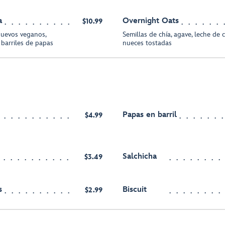
a
Overnight Oats
$10.99
huevos veganos,
Semillas de chía, agave, leche de 
 barriles de papas
nueces tostadas
Papas en barril
$4.99
Salchicha
$3.49
s
Biscuit
$2.99