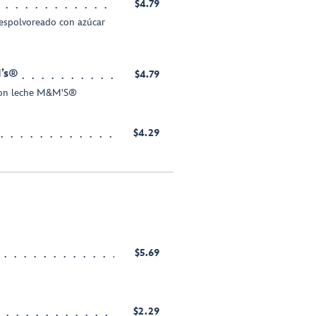
$4.79
espolvoreado con azúcar
M’s®
$4.79
 con leche M&M'S®
$4.29
$5.69
$2.29