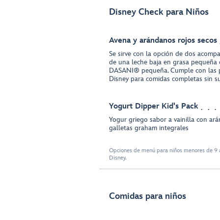
Disney Check para Niños
Avena y arándanos rojos secos
Se sirve con la opción de dos acomp
de una leche baja en grasa pequeña 
DASANI® pequeña. Cumple con las p
Disney para comidas completas sin su
Yogurt Dipper Kid's Pack
Yogur griego sabor a vainilla con ar
galletas graham integrales
Opciones de menú para niños menores de 9 a
Disney.
Comidas para niños