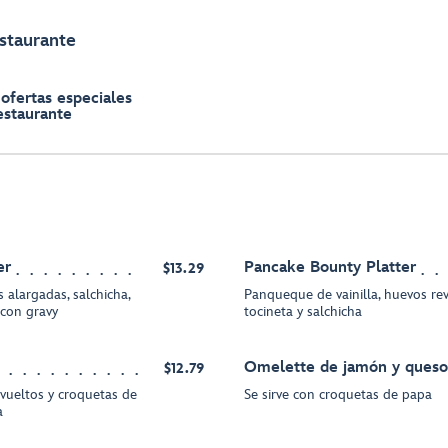
estaurante
 ofertas especiales
estaurante
er
Pancake Bounty Platter
$13.29
 alargadas, salchicha,
Panqueque de vainilla, huevos rev
 con gravy
tocineta y salchicha
Omelette de jamón y queso
$12.79
vueltos y croquetas de
Se sirve con croquetas de papa
a