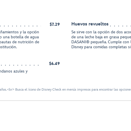
Huevos revueltos
$7.29
añamientos y la opción
Se sirve con la opción de dos ac
o una botella de agua
de una leche baja en grasa pequ
autas de nutrición de
DASANI® pequeña. Cumple con la
stitución.
Disney para comidas completas sin
$6.49
ándanos azules y
ños.<br> Busca el ícono de Disney Check en menús impresos para encontrar las opciones