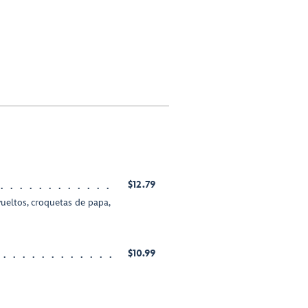
$12.79
ueltos, croquetas de papa,
$10.99