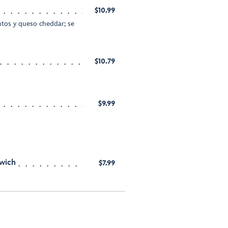
$10.99
ntos y queso cheddar; se
$10.79
$9.99
wich
$7.99