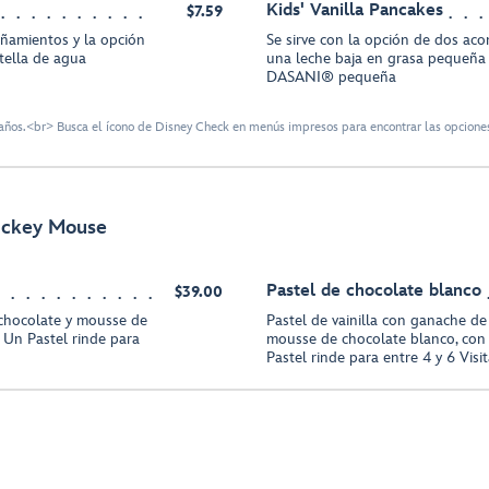
Kids' Vanilla Pancakes
$7.59
ñamientos y la opción
Se sirve con la opción de dos ac
tella de agua
una leche baja en grasa pequeña
DASANI®️ pequeña
ños.<br> Busca el ícono de Disney Check en menús impresos para encontrar las opciones
Mickey Mouse
Pastel de chocolate blanco
$39.00
chocolate y mousse de
Pastel de vainilla con ganache de
 Un Pastel rinde para
mousse de chocolate blanco, con
Pastel rinde para entre 4 y 6 Visi